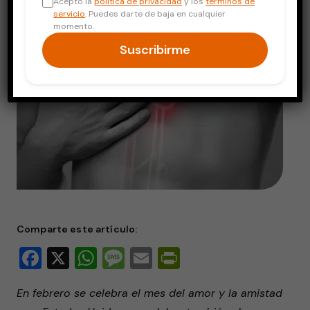
Acepto la
política de privacidad
y los
términos de
servicio
. Puedes darte de baja en cualquier
momento.
Suscribirme
Comparte este artículo:
Facebook
X
WhatsApp
Message
Email
PrintFriendly
En febrero se celebra el mes del amor y la amistad