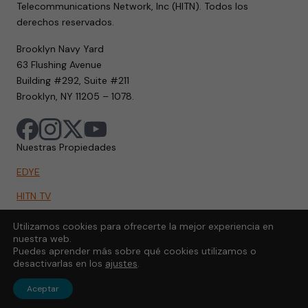
Telecommunications Network, Inc (HITN). Todos los
derechos reservados.
Brooklyn Navy Yard
63 Flushing Avenue
Building #292, Suite #211
Brooklyn, NY 11205 – 1078.
Nuestras Propiedades
EDYE
HITN TV
HITN.ORG
Utilizamos cookies para ofrecerte la mejor experiencia en
nuestra web.
HITN GO
Puedes aprender más sobre qué cookies utilizamos o
desactivarlas en los
ajustes
.
Aceptar