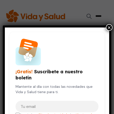
×
Inicio
›
Corazón
›
8 mitos acerca de las enfermedades del corazón
CORAZÓN
VIDA SALUDABLE
8 mitos acerca de las
¡Gratis!
Suscríbete a nuestro
enfermedades del corazón
boletín
8 de febrero, 2017
Mantente al día con todas las novedades que
8 min de lectura
Vida y Salud tiene para ti.
Tu correo electrónico