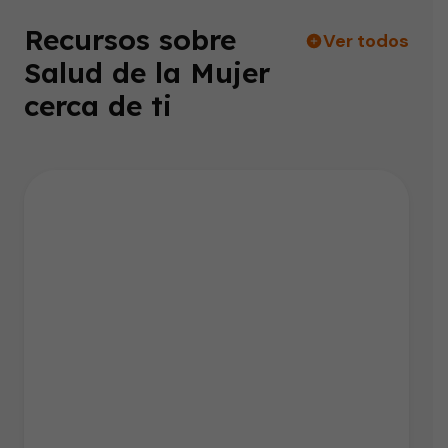
Recursos sobre
Ver todos
Salud de la Mujer
cerca de ti