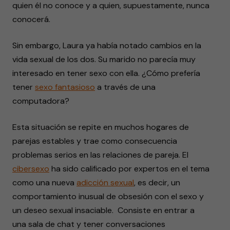
quien él no conoce y a quien, supuestamente, nunca
conocerá.
Sin embargo, Laura ya había notado cambios en la
vida sexual de los dos. Su marido no parecía muy
interesado en tener sexo con ella. ¿Cómo prefería
tener
sexo fantasioso
a través de una
computadora?
Esta situación se repite en muchos hogares de
parejas estables y trae como consecuencia
problemas serios en las relaciones de pareja. El
cibersexo
ha sido calificado por expertos en el tema
como una nueva
adicción sexual
, es decir, un
comportamiento inusual de obsesión con el sexo y
un deseo sexual insaciable. Consiste en entrar a
una sala de chat y tener conversaciones