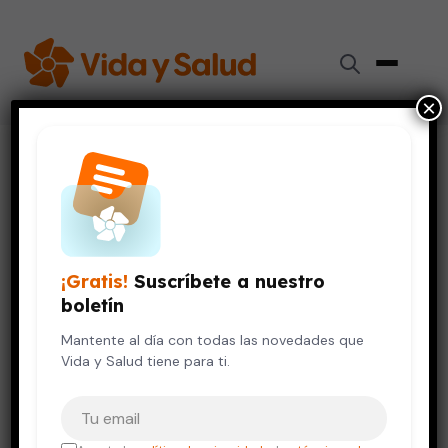
×
Inicio
›
Salud de la Mujer
›
El cibersexo: una nueva forma de adicción sexual
SALUD DE LA MUJER
SALUD DEL HOMBRE
SALUD MENTAL
El cibersexo: una nueva forma
¡Gratis!
Suscríbete a nuestro
de adicción sexual
boletín
3 de noviembre, 2016
Mantente al día con todas las novedades que
5 min de lectura
Vida y Salud tiene para ti.
Tu correo electrónico