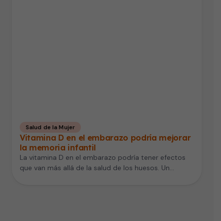
Salud de la Mujer
Vitamina D en el embarazo podría mejorar
la memoria infantil
La vitamina D en el embarazo podría tener efectos
que van más allá de la salud de los huesos. Un…