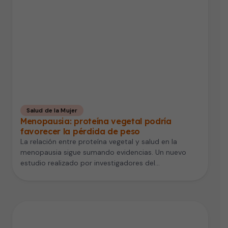
Salud de la Mujer
Menopausia: proteína vegetal podría
favorecer la pérdida de peso
La relación entre proteína vegetal y salud en la
menopausia sigue sumando evidencias. Un nuevo
estudio realizado por investigadores del…