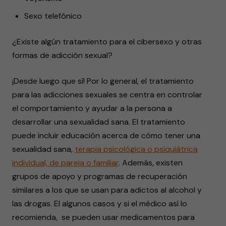
Sexo telefónico
¿Existe algún tratamiento para el cibersexo y otras
formas de adicción sexual?
¡Desde luego que sí! Por lo general, el tratamiento
para las adicciones sexuales se centra en controlar
el comportamiento y ayudar a la persona a
desarrollar una sexualidad sana. El tratamiento
puede incluir educación acerca de cómo tener una
sexualidad sana,
terapia psicológica o psiquiátrica
individual, de pareja o familiar
. Además, existen
grupos de apoyo y programas de recuperación
similares a los que se usan para adictos al alcohol y
las drogas. El algunos casos y si el médico así lo
recomienda, se pueden usar medicamentos para