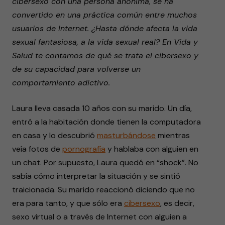
cibersexo con una persona anónima, se ha
convertido en una práctica común entre muchos
usuarios de Internet. ¿Hasta dónde afecta la vida
sexual fantasiosa, a la vida sexual real? En Vida y
Salud te contamos de qué se trata el cibersexo y
de su capacidad para volverse un
comportamiento adictivo.
Laura lleva casada 10 años con su marido. Un día,
entró a la habitación donde tienen la computadora
en casa y lo descubrió
masturbándose
mientras
veía fotos de
pornografía
y hablaba con alguien en
un chat. Por supuesto, Laura quedó en “shock”. No
sabía cómo interpretar la situación y se sintió
traicionada. Su marido reaccionó diciendo que no
era para tanto, y que sólo era
cibersexo
, es decir,
sexo virtual o a través de Internet con alguien a