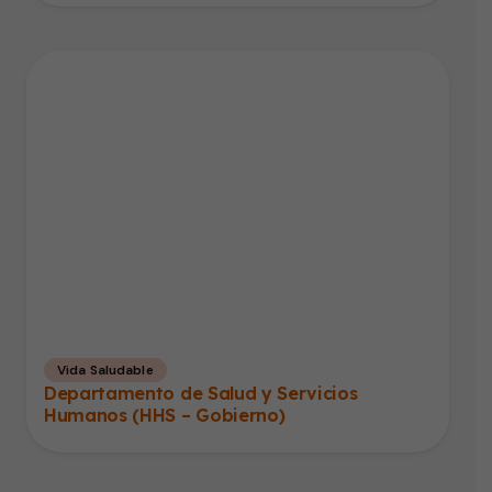
Vida Saludable
Departamento de Salud y Servicios
Humanos (HHS – Gobierno)