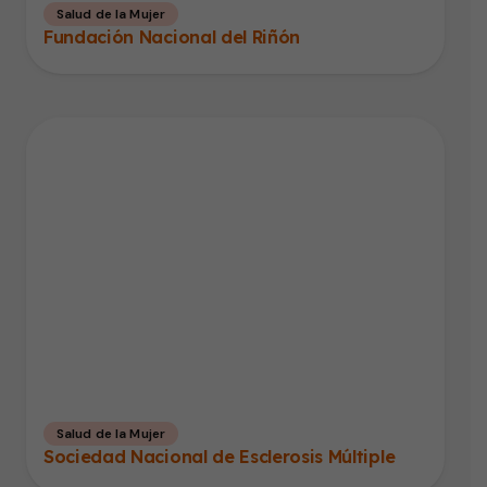
Salud de la Mujer
Fundación Nacional del Riñón
Salud de la Mujer
Sociedad Nacional de Esclerosis Múltiple