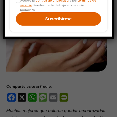
Acepto la
política de privacidad
y los
términos de
servicio
. Puedes darte de baja en cualquier
momento.
Suscribirme
Comparte este artículo:
Facebook
X
WhatsApp
Message
Email
PrintFriendly
Muchas mujeres que quieren quedar embarazadas