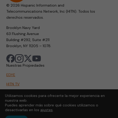
© 2026 Hispanic Information and
Telecommunications Network, Inc (HITN). Todos los
derechos reservados.
Brooklyn Navy Yard
63 Flushing Avenue
Building #292, Suite #211
Brooklyn, NY 11205 – 1078.
Nuestras Propiedades
EDYE
HITN TV
HITN.ORG
Utilizamos cookies para ofrecerte la mejor experiencia en
nuestra web.
HITN GO
Puedes aprender más sobre qué cookies utilizamos o
desactivarlas en los
ajustes
.