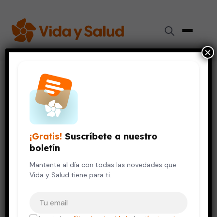
×
Inicio
›
Embarazo y Bebés
›
¿Cómo puedes saber si estás ovulando?
EMBARAZO Y BEBÉS
SALUD DE LA MUJER
¿Cómo puedes saber si estás
¡Gratis!
Suscríbete a nuestro
ovulando?
boletín
8 de septiembre, 2009
Mantente al día con todas las novedades que
2 min de lectura
Vida y Salud tiene para ti.
Tu correo electrónico