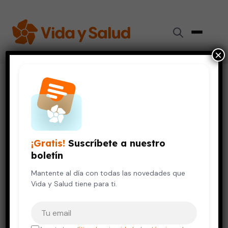
×
Inicio
›
Niños y Adolescentes
›
Como te sientes, es como te ves
NIÑOS Y ADOLESCENTES
Como te sientes, es como te ves
¡Gratis!
Suscríbete a nuestro
30 de noviembre, 2009
5 min de lectura
boletín
Mantente al día con todas las novedades que
Vida y Salud tiene para ti.
Tu correo electrónico