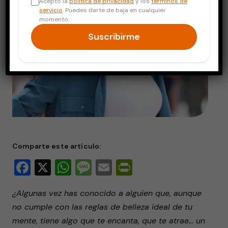
Acepto la
política de privacidad
y los
términos de
servicio
. Puedes darte de baja en cualquier
momento.
Suscribirme
Comparte este artículo:
Facebook
X
WhatsApp
Message
Email
PrintFriendly
¿Algunas vez has conocido a alguien que, aunque
no cumple con las reglas de belleza ideal de tu
mente, tiene algo que te encanta, que te atrae… un