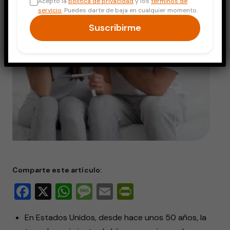
Acepto la
política de privacidad
y los
términos de
servicio
. Puedes darte de baja en cualquier momento.
Suscribirme
Comparte este artículo:
Facebook
X
WhatsApp
Message
Email
PrintFriendly
En Estados Unidos, desde hace unos 50 años, la