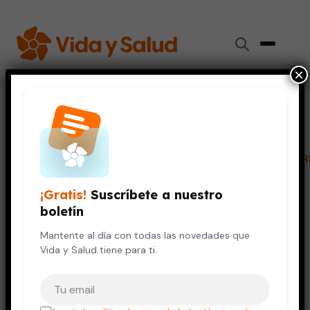
×
Inicio
›
Salud de la Mujer
›
¿Cuáles son las causas de la infertilidad?
EMBARAZO Y BEBÉS
SALUD DE LA MUJER
SALUD DEL HOMBR
¿Cuáles son las causas de la
¡Gratis!
Suscríbete a nuestro
infertilidad?
boletín
4 de junio, 2023
Mantente al día con todas las novedades que
4 min de lectura
Vida y Salud tiene para ti.
Tu correo electrónico