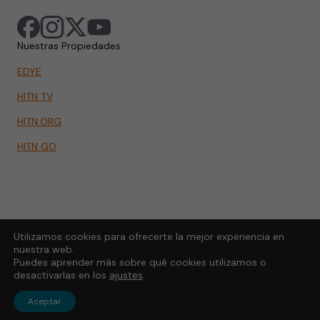
Nuestras Propiedades
EDYE
HITN TV
HITN.ORG
HITN GO
Utilizamos cookies para ofrecerte la mejor experiencia en
nuestra web.
Puedes aprender más sobre qué cookies utilizamos o
desactivarlas en los
ajustes
.
Aceptar