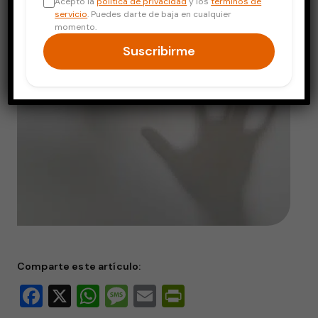
Acepto la
política de privacidad
y los
términos de
servicio
. Puedes darte de baja en cualquier
momento.
Suscribirme
Comparte este artículo:
Facebook
X
WhatsApp
Message
Email
PrintFriendly