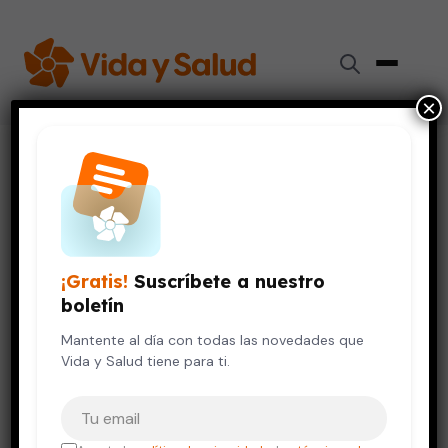
×
Inicio
›
Salud Mental
›
Estrés y Salud Mental: Nuestros 5 artículos más populares
del 2016
SALUD MENTAL
¡Gratis!
Suscríbete a nuestro
Estrés y Salud Mental: Nuestros
boletín
5 artículos más populares del
2016
Mantente al día con todas las novedades que
Vida y Salud tiene para ti.
13 de enero, 2017
1 min de lectura
Tu correo electrónico