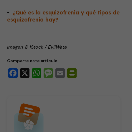
•
¿Qué es la esquizofrenia y qué tipos de
esquizofrenia hay?
Imagen © iStock /
EvilWata
Comparte este artículo:
Facebook
X
WhatsApp
Message
Email
PrintFriendly