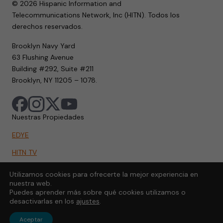
© 2026 Hispanic Information and
Telecommunications Network, Inc (HITN). Todos los
derechos reservados.
Brooklyn Navy Yard
63 Flushing Avenue
Building #292, Suite #211
Brooklyn, NY 11205 – 1078.
Nuestras Propiedades
EDYE
HITN TV
HITN.ORG
Utilizamos cookies para ofrecerte la mejor experiencia en
nuestra web.
HITN GO
Puedes aprender más sobre qué cookies utilizamos o
desactivarlas en los
ajustes
.
Aceptar