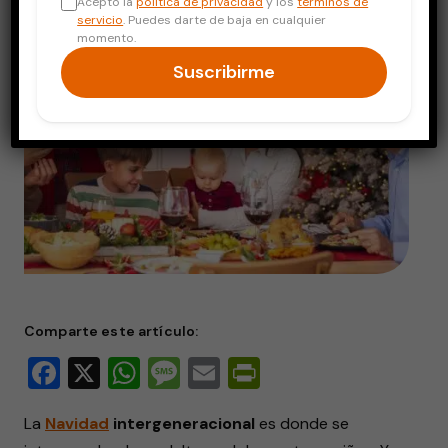
Acepto la
política de privacidad
y los
términos de
servicio
. Puedes darte de baja en cualquier
momento.
Suscribirme
Comparte este artículo:
Facebook
X
WhatsApp
Message
Email
PrintFriendly
La
Navidad
intergeneracional
es donde se