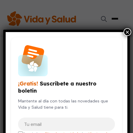
×
Inicio
›
Vida Saludable
›
Ideas para una Navidad en familia y que todos disfruten
VIDA SALUDABLE
Ideas para una Navidad en
¡Gratis!
Suscríbete a nuestro
familia y que todos disfruten
boletín
19 de diciembre, 2025
Mantente al día con todas las novedades que
4 min de lectura
Vida y Salud tiene para ti.
Tu correo electrónico