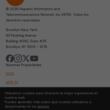
© 2026 Hispanic Information and
Telecommunications Network, Inc (HITN). Todos los
derechos reservados.
Brooklyn Navy Yard
63 Flushing Avenue
Building #292, Suite #211
Brooklyn, NY 11205 – 1078.
Nuestras Propiedades
EDYE
HITN TV
HITN.ORG
Utilizamos cookies para ofrecerte la mejor experiencia en
nuestra web.
HITN GO
Puedes aprender más sobre qué cookies utilizamos o
desactivarlas en los
ajustes
.