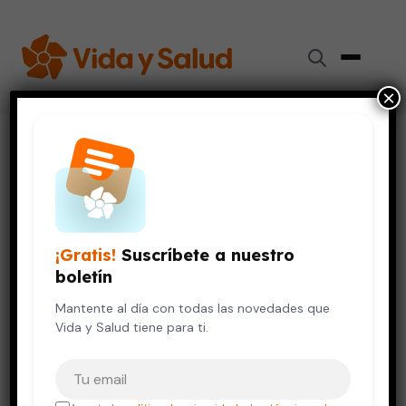
×
Inicio
›
Diabetes
›
La quinoa: una buena opción para los diabéticos
DIABETES
DIGESTIÓN Y NUTRICIÓN
La quinoa: una buena opción
¡Gratis!
Suscríbete a nuestro
para los diabéticos
boletín
25 de junio, 2022
Mantente al día con todas las novedades que
5 min de lectura
Vida y Salud tiene para ti.
Tu correo electrónico