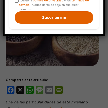
Acepto la
política de privacidad
y los
términos de
servicio
. Puedes darte de baja en cualquier
momento.
Suscribirme
Comparte este artículo:
Facebook
X
WhatsApp
Message
Email
PrintFriendly
Una de las particularidades de este milenario