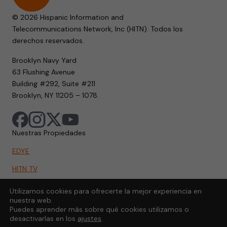
© 2026 Hispanic Information and
Telecommunications Network, Inc (HITN). Todos los
derechos reservados.
Brooklyn Navy Yard
63 Flushing Avenue
Building #292, Suite #211
Brooklyn, NY 11205 – 1078.
Nuestras Propiedades
EDYE
HITN TV
HITN.ORG
Utilizamos cookies para ofrecerte la mejor experiencia en
nuestra web.
HITN GO
Puedes aprender más sobre qué cookies utilizamos o
desactivarlas en los
ajustes
.