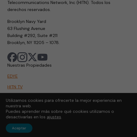
Telecommunications Network, Inc (HITN). Todos los
derechos reservados.
Brooklyn Navy Yard
63 Flushing Avenue
Building #292, Suite #211
Brooklyn, NY 11205 – 1078.
Nuestras Propiedades
EDYE
HITN TV
HITN.ORG
Utilizamos cookies para ofrecerte la mejor experiencia en
nuestra web.
HITN GO
Puedes aprender más sobre qué cookies utilizamos o
desactivarlas en los
ajustes
.
Aceptar