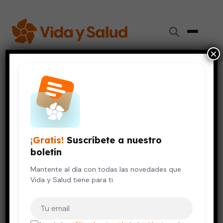
×
Inicio
›
Vida Saludable
›
Los “ejerjuegos”: una alternativa para vencer al
sedentarismo
VIDA SALUDABLE
¡Gratis!
Suscríbete a nuestro
Los “ejerjuegos”: una
boletín
alternativa para vencer al
sedentarismo
Mantente al día con todas las novedades que
Vida y Salud tiene para ti.
6 de enero, 2022
4 min de lectura
Tu correo electrónico