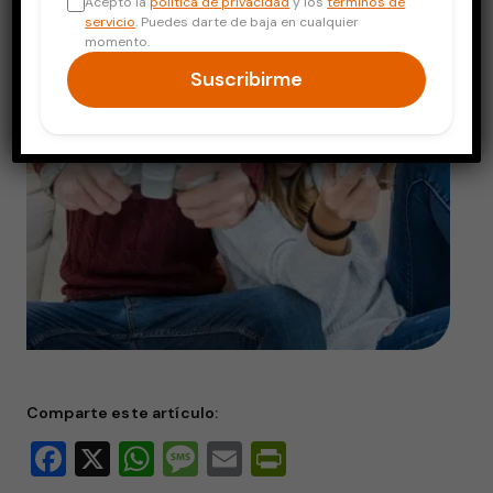
Acepto la
política de privacidad
y los
términos de
servicio
. Puedes darte de baja en cualquier
momento.
Suscribirme
Comparte este artículo:
Facebook
X
WhatsApp
Message
Email
PrintFriendly