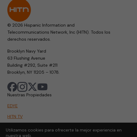
© 2026 Hispanic Information and
Telecommunications Network, Inc (HITN). Todos los
derechos reservados.
Brooklyn Navy Yard
63 Flushing Avenue
Building #292, Suite #211
Brooklyn, NY 11205 – 1078.
Nuestras Propiedades
EDYE
HITN TV
HITN.ORG
Utilizamos cookies para ofrecerte la mejor experiencia en
nuestra web.