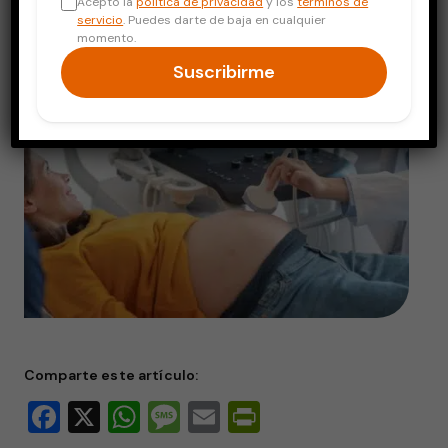
Acepto la
política de privacidad
y los
términos de
servicio
. Puedes darte de baja en cualquier
momento.
Suscribirme
Comparte este artículo:
Facebook
X
WhatsApp
Message
Email
PrintFriendly