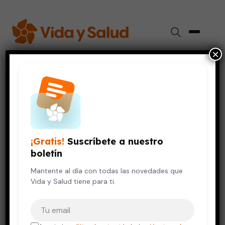
×
Inicio
›
Salud de la Mujer
›
¿Por qué las mujeres viven más que los hombres?
SALUD DE LA MUJER
SALUD DEL HOMBRE
VIDA SALUDABLE
¿Por qué las mujeres viven más
¡Gratis!
Suscríbete a nuestro
que los hombres?
boletín
20 de septiembre, 2024
Mantente al día con todas las novedades que
7 min de lectura
Vida y Salud tiene para ti.
Tu correo electrónico