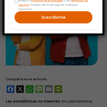
Acepto la
política de privacidad
y los
términos de
servicio
. Puedes darte de baja en cualquier
momento.
Suscribirme
Comparte este artículo:
Facebook
X
WhatsApp
Message
Email
PrintFriendly
Las estadísticas no mienten:
en Latinoamérica,