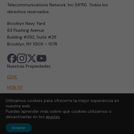
Telecommunications Network, Inc (HITN). Todos los
derechos reservados.
Brooklyn Navy Yard
63 Flushing Avenue
Building #292, Suite #211
Brooklyn, NY 11205 – 1078.
Nuestras Propiedades
EDYE
HITN TV
HITN.ORG
Utilizamos cookies para ofrecerte la mejor experiencia en
nuestra web.
HITN GO
Puedes aprender más sobre qué cookies utilizamos o
desactivarlas en los
ajustes
.
Aceptar