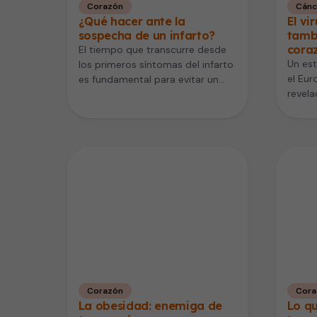
Corazón
Cánc
¿Qué hacer ante la
El vi
sospecha de un infarto?
tambi
cora
El tiempo que transcurre desde
Un est
los primeros síntomas del infarto
el Eur
es fundamental para evitar un
revela
daño que pueda poner en…
virus
Corazón
Cora
La obesidad: enemiga de
Lo q