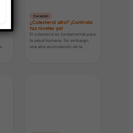
Corazón
¿Colesterol alto? ¡Controla
tus niveles ya!
El colesterol es fundamental para
la salud humana. Sin embargo,
s
una alta acumulación de la
variante LDL puede traer
 no
complicaciones…