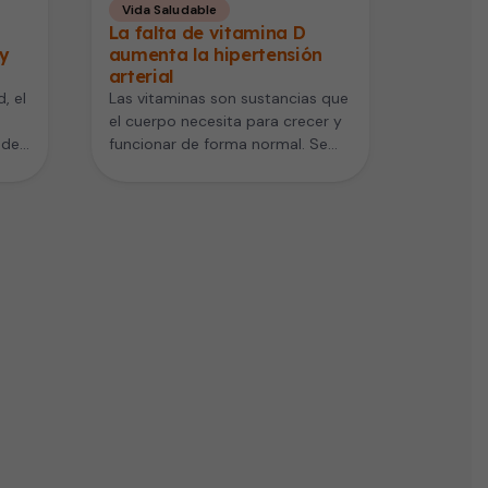
Vida Saludable
La falta de vitamina D
 y
aumenta la hipertensión
arterial
, el
Las vitaminas son sustancias que
el cuerpo necesita para crecer y
 de
funcionar de forma normal. Se
habla de la importancia…