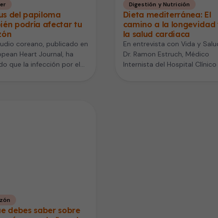
er
Digestión y Nutrición
rus del papiloma
Dieta mediterránea: El
én podría afectar tu
camino a la longevidad
zón
la salud cardiaca
udio coreano, publicado en
En entrevista con Vida y Salud
opean Heart Journal, ha
Dr. Ramon Estruch, Médico
do que la infección por el
Internista del Hospital Clínico
 del papiloma humano…
Barcelona y experto en…
zón
ue debes saber sobre