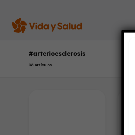
#
arterioesclerosis
38 artículos