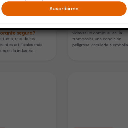
Suscribirme
 Saludable
Vida Saludable
rtamo y salud
La relación entre la alta
ovascular: ¿es un
montaña y la trombosis
corante seguro?
vidaysalud.com/que-es-la-
artamo, uno de los
trombosis/, una condición
rantes artificiales más
peligrosa vinculada a embolia
ados en la industria
pulmonares, accidentes
taria, ha sido objeto de
cerebrovasculares e infartos
osos estudios que…
solo está relacionada con la
inmovilidad o…