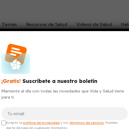
Temas
Recursos de Salud
Videos de Salud
Hab
¡Gratis!
Suscríbete a nuestro boletín
Mantente al día con todas las novedades que Vida y Salud tiene
para ti.
Tu correo electrónico
Acepto la
política de privacidad
y los
términos de servicio
. Puedes
darte de baja en cualquier momento.