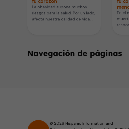
tu corazón
tu co
meno
La obesidad supone muchos
En el 
riesgos para la salud. Por un lado,
muert
afecta nuestra calidad de vida, y
respo
por el otro,…
cardio
Organ
Navegación de páginas
© 2026 Hispanic Information and