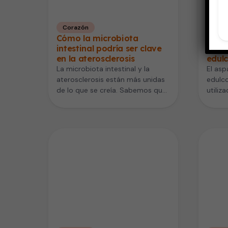
Corazón
Vida
Cómo la microbiota
Aspa
intestinal podría ser clave
cardi
en la aterosclerosis
edul
La microbiota intestinal y la
El asp
aterosclerosis están más unidas
edulco
de lo que se creía. Sabemos que
utiliz
el endurecimiento de las…
alimen
numer