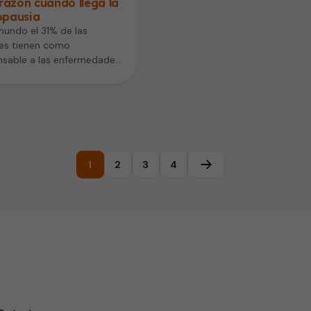
razón cuando llega la
pausia
mundo el 31% de las
es tienen como
nsable a las enfermedades
vasculares, según la
ización Mundial de…
1
2
3
4
Página siguiente