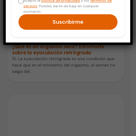
Acepto la
política de privacidad
y los
términos de
servicio
. Puedes darte de baja en cualquier
momento.
Suscribirme
Salud del Hombre
¿Qué es un orgasmo seco? Infórmate
sobre la eyaculación retrógrada
Sí. La eyaculación retrógrada es una condición que
hace que en el momento del orgasmo, el semen no
salga del…