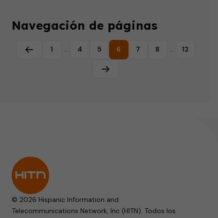
Navegación de páginas
1
…
4
5
6
7
8
…
12
Página anterior
Página siguiente
© 2026 Hispanic Information and
Telecommunications Network, Inc (HITN). Todos los