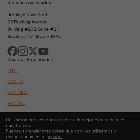
derechos reservados.
Brooklyn Navy Yard
63 Flushing Avenue
Building #292, Suite #211
Brooklyn, NY 11205 – 1078.
Nuestras Propiedades
EDYE
HITN TV
HITN.ORG
HITN GO
Utilizamos cookies para ofrecerte la mejor experiencia en
nuestra web.
Puedes aprender más sobre qué cookies utilizamos o
desactivarlas en los
ajustes
.