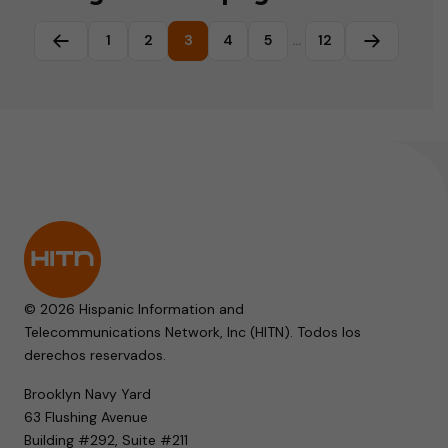
1
2
3
4
5
…
12
Página anterior
Página sig
© 2026 Hispanic Information and
Telecommunications Network, Inc (HITN). Todos los
derechos reservados.
Brooklyn Navy Yard
63 Flushing Avenue
Building #292, Suite #211