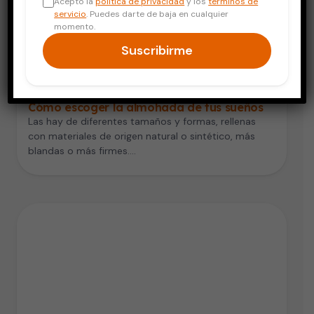
Acepto la
política de privacidad
y los
términos de
servicio
. Puedes darte de baja en cualquier
momento.
Suscribirme
Vida Saludable
Cómo escoger la almohada de tus sueños
Las hay de diferentes tamaños y formas, rellenas
con materiales de origen natural o sintético, más
blandas o más firmes.…