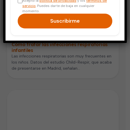
Acepto la
política de privacidad
y los
términos de
servicio
. Puedes darte de baja en cualquier
momento.
Suscribirme
Respiración y Pulmones
Cómo tratar las infecciones respiratorias
infantiles
Las infecciones respiratorias son muy frecuentes en
los niños. Datos del estudio Child-Respir, que acaba
de presentarse en Madrid, señalan…