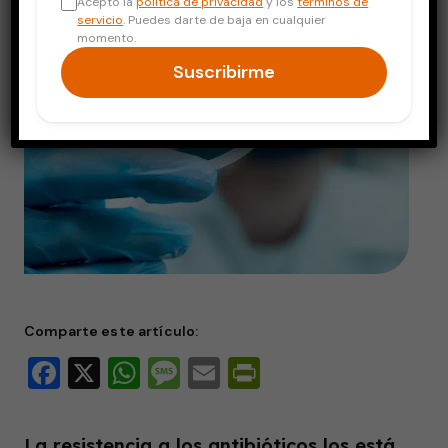
Acepto la
política de privacidad
y los
términos de
servicio
. Puedes darte de baja en cualquier
momento.
Suscribirme
Comparte este artículo:
Facebook
X
WhatsApp
Message
Email
PrintFriendly
La resistencia a los antibióticos los está