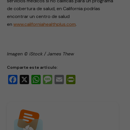
servicios médicos si no calificas para un programa
de cobertura de salud, en California podrías
encontrar un centro de salud
en
www.californiahealthplus.com
.
Imagen © iStock / James Thew
Comparte este artículo:
Facebook
X
WhatsApp
Message
Email
PrintFriendly