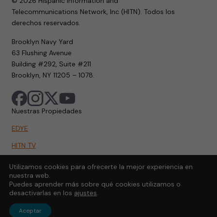
© 2026 Hispanic Information and
Telecommunications Network, Inc (HITN). Todos los
derechos reservados.
Brooklyn Navy Yard
63 Flushing Avenue
Building #292, Suite #211
Brooklyn, NY 11205 – 1078.
Nuestras Propiedades
EDYE
HITN TV
HITN.ORG
Utilizamos cookies para ofrecerte la mejor experiencia en
nuestra web.
HITN GO
Puedes aprender más sobre qué cookies utilizamos o
desactivarlas en los
ajustes
.
Aceptar