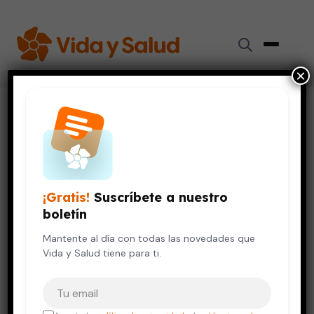
×
Inicio
›
Vida Saludable
›
Una técnica «nueva» para combatir infecciones
VIDA SALUDABLE
Una técnica «nueva» para
¡Gratis!
Suscríbete a nuestro
combatir infecciones
boletín
7 de septiembre, 2016
Mantente al día con todas las novedades que
7 min de lectura
Vida y Salud tiene para ti.
Tu correo electrónico