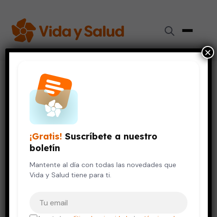
×
Inicio
›
Vida Saludable
›
¿Viene una nueva pandemia?
VIDA SALUDABLE
¿Viene una nueva pandemia?
¡Gratis!
Suscríbete a nuestro
24 de enero, 2024
5 min de lectura
boletín
Mantente al día con todas las novedades que
Vida y Salud tiene para ti.
Tu correo electrónico