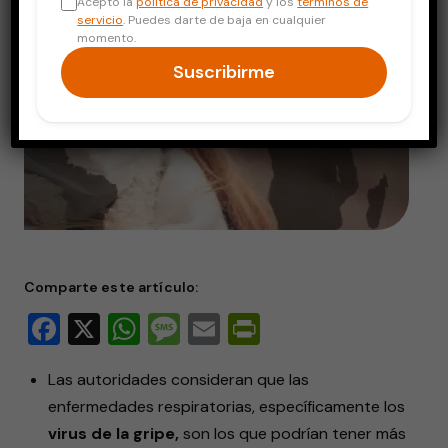
Acepto la
política de privacidad
y los
términos de
servicio
. Puedes darte de baja en cualquier
momento.
Suscribirme
Comparte este artículo:
Facebook
X
WhatsApp
Message
Email
PrintFriendly
Las autoridades consideran que las
enfermedades respiratorias, específicamente los
virus de la gripe,
son los que podrían tener más