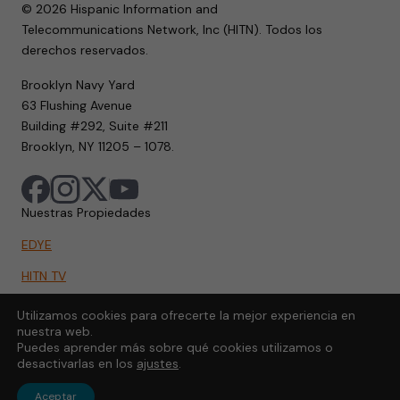
© 2026 Hispanic Information and
Telecommunications Network, Inc (HITN). Todos los
derechos reservados.
Brooklyn Navy Yard
63 Flushing Avenue
Building #292, Suite #211
Brooklyn, NY 11205 – 1078.
Nuestras Propiedades
EDYE
HITN TV
HITN.ORG
Utilizamos cookies para ofrecerte la mejor experiencia en
nuestra web.
HITN GO
Puedes aprender más sobre qué cookies utilizamos o
desactivarlas en los
ajustes
.
Aceptar