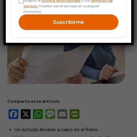
Acepto la
política de privacidad
y los
términos de
servicio
. Puedes darte de baja en cualquier
momento.
Suscribirme
Comparte este artículo:
Facebook
X
WhatsApp
Message
Email
PrintFriendly
Un estudio llevado a cabo en el Reino