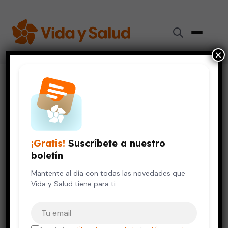
×
Inicio
›
Vida Saludable
›
Vivir en una casa rentada… ¿influye en tu envejecimiento?
VIDA SALUDABLE
Vivir en una casa rentada…
¡Gratis!
Suscríbete a nuestro
¿influye en tu envejecimiento?
boletín
24 de noviembre, 2023
Mantente al día con todas las novedades que
7 min de lectura
Vida y Salud tiene para ti.
Tu correo electrónico