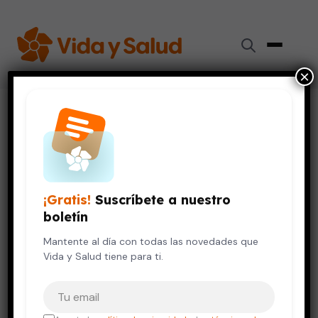
×
Inicio
›
Salud de la Mujer
›
Vulvovaginitis y candidiasis: ¿se contagian por vía sexual?
SALUD DE LA MUJER
VIDA SALUDABLE
Vulvovaginitis y candidiasis:
¡Gratis!
Suscríbete a nuestro
¿se contagian por vía sexual?
boletín
17 de enero, 2023
Mantente al día con todas las novedades que
7 min de lectura
Vida y Salud tiene para ti.
Tu correo electrónico