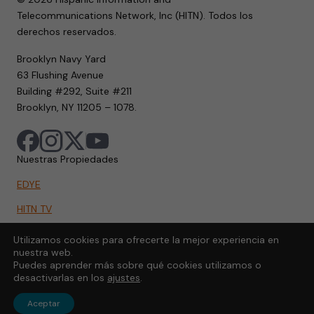
Telecommunications Network, Inc (HITN). Todos los
derechos reservados.
Brooklyn Navy Yard
63 Flushing Avenue
Building #292, Suite #211
Brooklyn, NY 11205 – 1078.
Nuestras Propiedades
EDYE
HITN TV
HITN.ORG
Utilizamos cookies para ofrecerte la mejor experiencia en
nuestra web.
HITN GO
Puedes aprender más sobre qué cookies utilizamos o
desactivarlas en los
ajustes
.
Aceptar