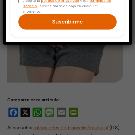
Acepto la
política de privacidad
y los
términos de
servicio
. Puedes darte de baja en cualquier
momento.
Suscribirme
Comparte este artículo:
Facebook
X
WhatsApp
Message
Email
PrintFriendly
Al escuchar
infecciones de transmisión sexual
(ITS),