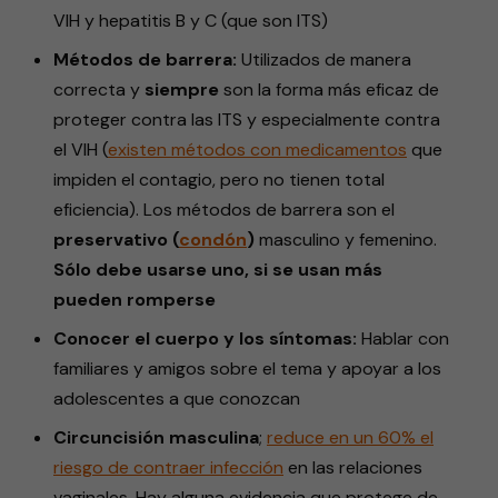
VIH y hepatitis B y C (que son ITS)
Métodos de barrera:
Utilizados de manera
correcta y
siempre
son la forma más eficaz de
proteger contra las ITS y especialmente contra
el VIH (
existen métodos con
medicamentos
que
impiden el contagio, pero no tienen total
eficiencia). Los métodos de barrera son el
preservativo (
condón
)
masculino y femenino.
Sólo debe usarse uno, si se usan más
pueden romperse
Conocer el cuerpo y los síntomas:
Hablar con
familiares y amigos sobre el tema y apoyar a los
adolescentes a que conozcan
Circuncisión masculina
;
reduce en
un 60% el
riesgo
de contraer infección
en las relaciones
vaginales. Hay alguna evidencia que protege de