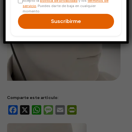
Acepto la
política de privacidad
y los
términos de
servicio
. Puedes darte de baja en cualquier
momento.
Suscribirme
Comparte este artículo:
Facebook
X
WhatsApp
Message
Email
PrintFriendly