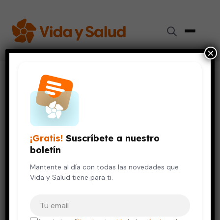
×
Inicio
›
Vida Saludable
›
Ya existe un «ojo biónico» capaz de devolver la visión
VIDA SALUDABLE
Ya existe un «ojo biónico»
¡Gratis!
Suscríbete a nuestro
capaz de devolver la visión
boletín
26 de marzo, 2013
Mantente al día con todas las novedades que
4 min de lectura
Vida y Salud tiene para ti.
Tu correo electrónico