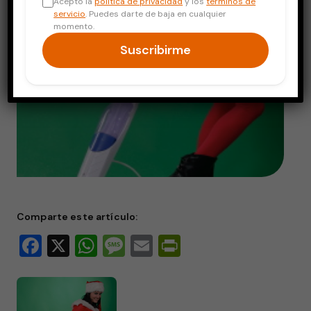
Acepto la
política de privacidad
y los
términos de
servicio
. Puedes darte de baja en cualquier
momento.
Suscribirme
Comparte este artículo:
Facebook
X
WhatsApp
Message
Email
PrintFriendly