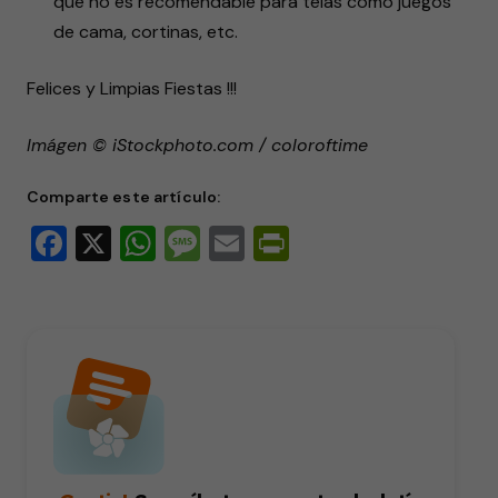
que no es recomendable para telas como juegos
de cama, cortinas, etc.
Felices y Limpias Fiestas !!!
Imágen © iStockphoto.com / coloroftime
Comparte este artículo:
Facebook
X
WhatsApp
Message
Email
PrintFriendly