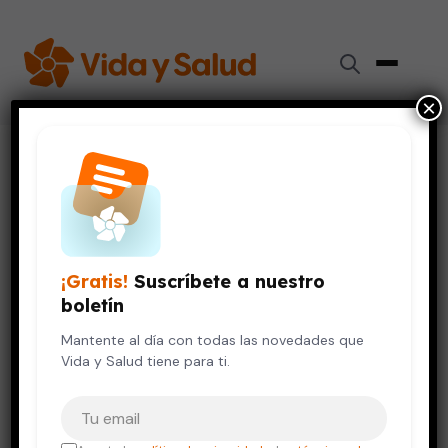
×
Inicio
›
Vida Saludable
›
5 tips de limpieza para las fiestas
VIDA SALUDABLE
5 tips de limpieza para las
fiestas
¡Gratis!
Suscríbete a nuestro
boletín
22 de diciembre, 2010
3 min de lectura
Mantente al día con todas las novedades que
Vida y Salud tiene para ti.
Tu correo electrónico