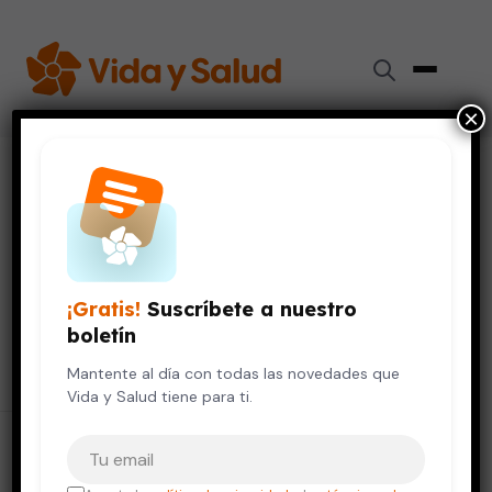
×
Resultados para "
esclerosis
multiple
"
50 resultados encontrados
¡Gratis!
Suscríbete a nuestro
boletín
Buscar
Buscar:
Mantente al día con todas las novedades que
Vida y Salud tiene para ti.
Tu correo electrónico