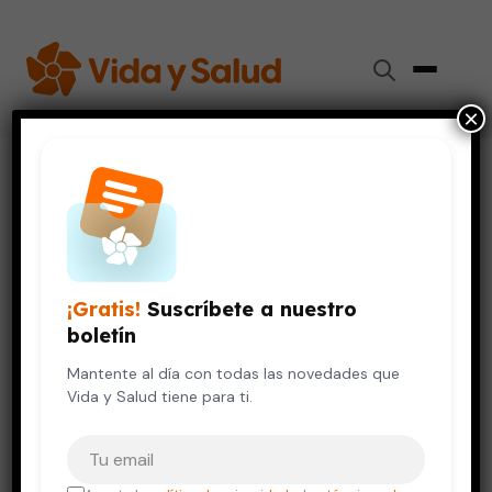
×
Inicio
›
Salud Mental
›
La cleptomanía: cuando robar es una compulsión
SALUD MENTAL
La cleptomanía: cuando robar
¡Gratis!
Suscríbete a nuestro
es una compulsión
boletín
3 de junio, 2021
Mantente al día con todas las novedades que
5 min de lectura
Vida y Salud tiene para ti.
Tu correo electrónico