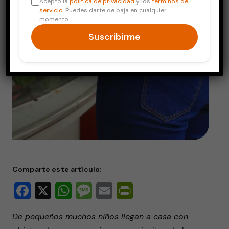
Acepto la
política de privacidad
y los
términos de
servicio
. Puedes darte de baja en cualquier
momento.
Suscribirme
Comparte este artículo:
Facebook
X
WhatsApp
Message
Email
PrintFriendly
De pequeños muchos niños llegan a casa con