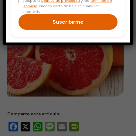
Acepto la
política de privacidad
y los
términos de
servicio
. Puedes darte de baja en cualquier
momento.
Suscribirme
Comparte este artículo:
Facebook
X
WhatsApp
Message
Email
PrintFriendly