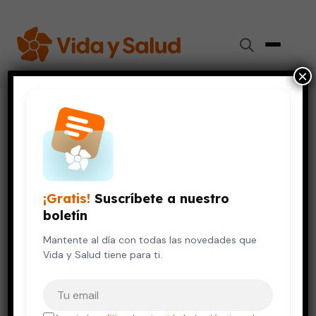
×
Inicio
›
Digestión y Nutrición
›
¿La toronja es saludable o riesgosa? Beneficios y
precauciones
DIGESTIÓN Y NUTRICIÓN
VIDA SALUDABLE
¡Gratis!
Suscríbete a nuestro
¿La toronja es saludable o
boletín
riesgosa? Beneficios y
precauciones
Mantente al día con todas las novedades que
Vida y Salud tiene para ti.
1 de noviembre, 2024
6 min de lectura
Tu correo electrónico