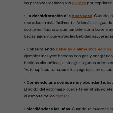
las personas lastiman sus
dientes
por cepillarse
•
La deshidratación o la
boca seca
. Cuando la
reproducen más fácilmente. Además, el agua de la
contienen fluoruro, que también contribuye a ay
bebas agua y que evites las bebidas azucaradas,
•
Consumiendo
bebidas o alimentos ácidos
.
ejemplos incluyen: bebidas con gas y energéticas;
bebidas alcohólicas; el vinagre; algunos aderez
“ketchup”; los tomates y los vegetales en escab
•
Comiendo una comida muy abundante
. Es
El ácido del estómago puede tener el mismo efe
el esmalte de los
dientes
.
•
Mordiéndote las uñas
. Cuando te muerdes la