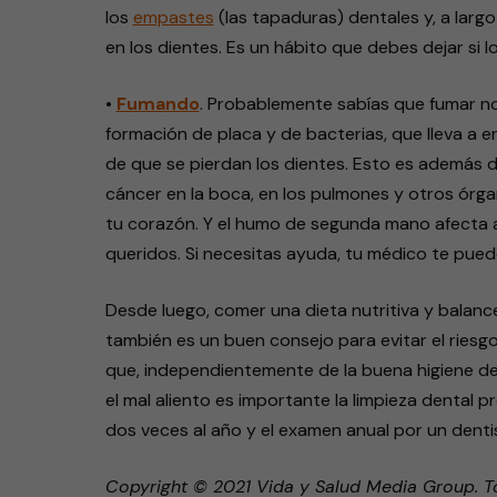
los
empastes
(las tapaduras) dentales y, a largo
en los dientes. Es un hábito que debes dejar si lo
•
Fumando
. Probablemente sabías que fumar no
formación de placa y de bacterias, que lleva a 
de que se pierdan los dientes. Esto es además d
cáncer en la boca, en los pulmones y otros ór
tu corazón. Y el humo de segunda mano afecta a l
queridos. Si necesitas ayuda, tu médico te puede
Desde luego, comer una dieta nutritiva y balance
también es un buen consejo para evitar el riesgo
que, independientemente de la buena higiene dent
el mal aliento es importante la limpieza dental 
dos veces al año y el examen anual por un denti
Copyright © 2021 Vida y Salud Media Group. T