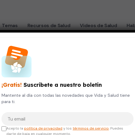
Temas
Recursos de Salud
Videos de Salud
Hab
us dientes sin saberlo
¡Gratis!
Suscríbete a nuestro boletín
que
Mantente al día con todas las novedades que Vida y Salud tiene
para ti.
mar tus
Tu correo electrónico
saberlo
Acepto la
política de privacidad
y los
términos de servicio
. Puedes
darte de baja en cualquier momento.