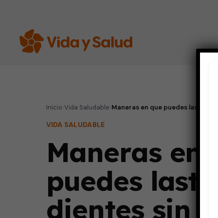
Inicio
›
Vida Saludable
›
Maneras en que puedes lastimar t
VIDA SALUDABLE
Maneras en 
puedes lasti
dientes sin 