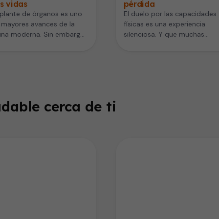
s vidas
pérdida
splante de órganos es uno
El duelo por las capacidades
 mayores avances de la
físicas es una experiencia
ina moderna. Sin embargo,
silenciosa. Y que muchas
s personas creen que…
personas viven después de u
enfermedad, un…
dable cerca de ti