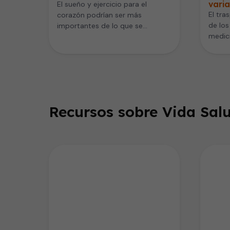
varia
El sueño y ejercicio para el
El tra
corazón podrían ser más
de los
importantes de lo que se
medic
pensaba. Un nuevo estudio
mucha
publicado…
Recursos sobre Vida Salu