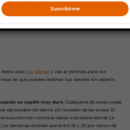
Suscribirme
endly
y hasta usas
hilo dental
y vas al dentista para tus
ormas en que puedes lastimar tus dientes sin saberlo.
usando un cepillo muy duro
. Cualquiera de estas cosas
te del esmalte del diente y/o recesión de las encías. El
imera protección contra la caries o picadura dental. La
. Los dentistas estiman que entre 10 y 20 por ciento de