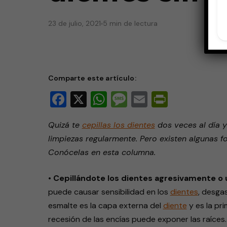
23 de julio, 2021
5 min de lectura
Comparte este artículo:
Facebook
X
WhatsApp
Message
Email
PrintFri
Quizá te
cepillas los dientes
dos veces al día 
limpiezas regularmente. Pero existen algunas f
Conócelas en esta columna.
•
Cepillándote los dientes agresivamente o 
puede causar sensibilidad en los
dientes
, desgas
esmalte es la capa externa del
diente
y es la pr
recesión de las encías puede exponer las raíces