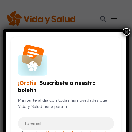
×
Inicio
›
Embarazo y Bebés
›
¿Por qué llora mi bebé?
EMBARAZO Y BEBÉS
¿Por qué llora mi bebé?
¡Gratis!
Suscríbete a nuestro
27 de diciembre, 2016
5 min de lectura
boletín
Mantente al día con todas las novedades que
Vida y Salud tiene para ti.
Tu correo electrónico