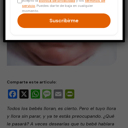
Acepto la
política de privacidad
y los
términos de
servicio
. Puedes darte de baja en cualquier
momento.
Suscribirme
Comparte este artículo:
Facebook
X
WhatsApp
Message
Email
PrintFriendly
Todos los bebés lloran, es cierto. Pero el tuyo llora
y llora sin parar, y ya te estás preocupando. ¿Qué
le pasará? A veces desearías que tu bebé hablara