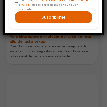
Acepto la
política de privacidad
y los
términos de
servicio
. Puedes darte de baja en cualquier
momento.
Suscribirme
Salud de la Mujer
Parafilia: cuando el placer del sexo va más
allá del acto sexual
Cuando comienzas una relación de pareja pueden
surgirte muchas preguntas sobre cómo llevar una
vida sexual de manera sana, saludable…