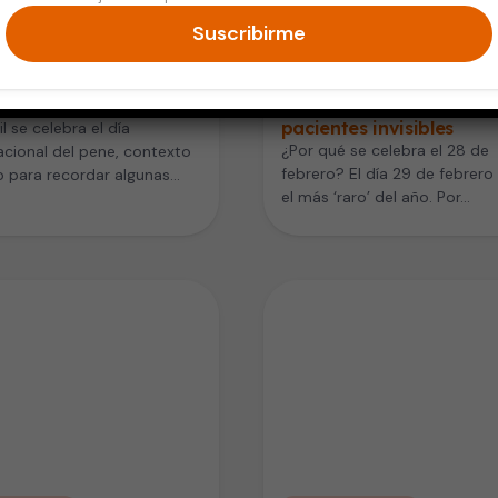
Suscribirme
d del Hombre
Vida Saludable
 y realidades sobre el
Día de las Enfermedade
Raras: dar voz a los
pacientes invisibles
il se celebra el día
¿Por qué se celebra el 28 de
acional del pene, contexto
febrero? El día 29 de febrero
 para recordar algunas
el más ‘raro’ del año. Por…
 importantes sobre salud
l masculina.…