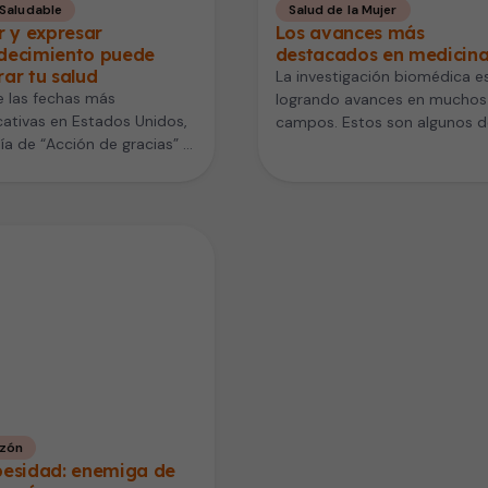
 Saludable
Salud de la Mujer
r y expresar
Los avances más
decimiento puede
destacados en medicin
ar tu salud
La investigación biomédica e
 las fechas más
logrando avances en muchos
icativas en Estados Unidos,
campos. Estos son algunos d
día de “Acción de gracias” o
los más destacados del año 
giving, que se…
finaliza:…
zón
besidad: enemiga de