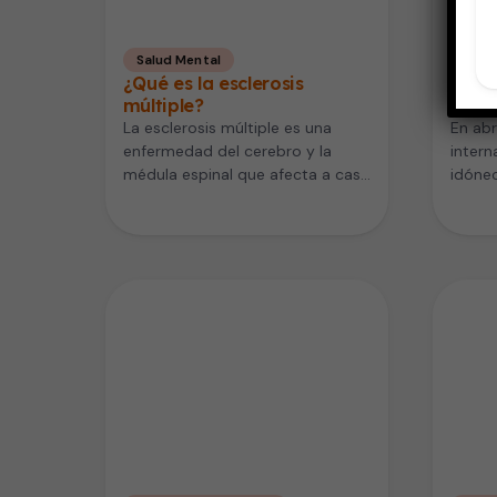
Salud Mental
Salu
¿Qué es la esclerosis
Mitos
múltiple?
pene
La esclerosis múltiple es una
En abr
enfermedad del cerebro y la
intern
médula espinal que afecta a casi
idóneo
un millón de estadounidenses…
cosas
genita