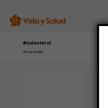
#
colesterol
472 artículos