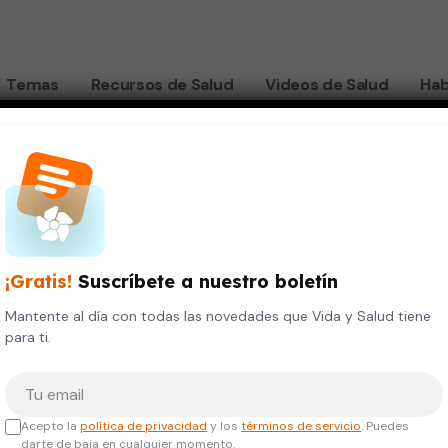
Temas
Recursos de Salud
Videos de Salud
Hab
¡Gratis!
Suscríbete a nuestro boletín
Mantente al día con todas las novedades que Vida y Salud tiene
para ti.
Tu correo electrónico
Acepto la
política de privacidad
y los
términos de servicio
. Puedes
darte de baja en cualquier momento.