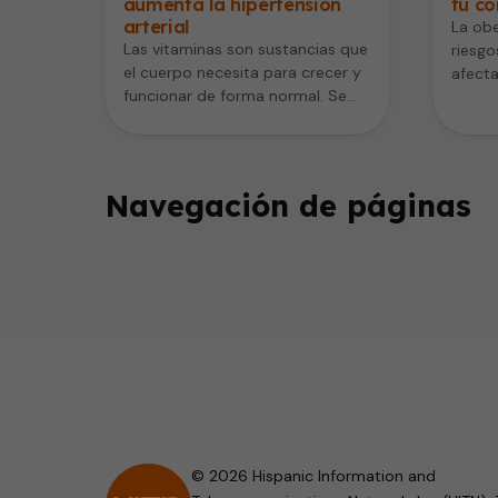
aumenta la hipertensión
tu c
arterial
La ob
Las vitaminas son sustancias que
riesgo
el cuerpo necesita para crecer y
afecta
funcionar de forma normal. Se
por el
habla de la importancia…
Navegación de páginas
© 2026 Hispanic Information and