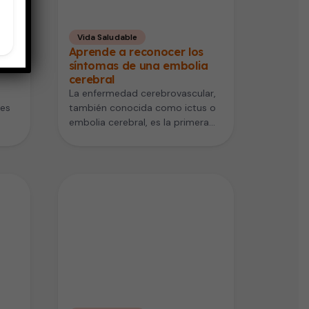
Vida Saludable
s
Aprende a reconocer los
síntomas de una embolia
cerebral
La enfermedad cerebrovascular,
 es
también conocida como ictus o
embolia cerebral, es la primera
causa de discapacidad y la
segunda causa…