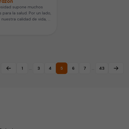
orazón
esidad supone muchos
s para la salud. Por un lado,
 nuestra calidad de vida, y
 otro,…
1
…
3
4
5
6
7
…
43
Página anterior
Página