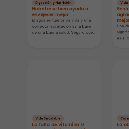
Digestión y Nutrición
Vida
Hidratarse bien ayuda a
Senti
envejecer mejor
agra
mejor
El agua es fuente de vida y una
Una de
correcta hidratación es la base
signif
de una buena salud. Seguro que
es el 
en…
Thanks
Vida Saludable
Cora
La falta de vitamina D
La o