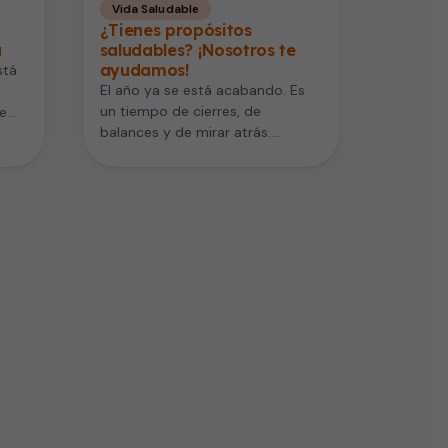
Vida Saludable
¿Tienes propósitos
a
saludables? ¡Nosotros te
ayudamos!
stá
El año ya se está acabando. Es
un tiempo de cierres, de
e
balances y de mirar atrás.
que
Debemos sacar cuentas…