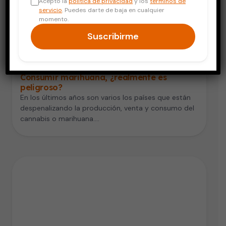
Acepto la
política de privacidad
y los
términos de
servicio
. Puedes darte de baja en cualquier
momento.
Suscribirme
Salud Mental
Consumir marihuana, ¿realmente es
peligroso?
En los últimos años son varios los países que están
despenalizando la producción, venta y consumo del
cannabis o marihuana.…