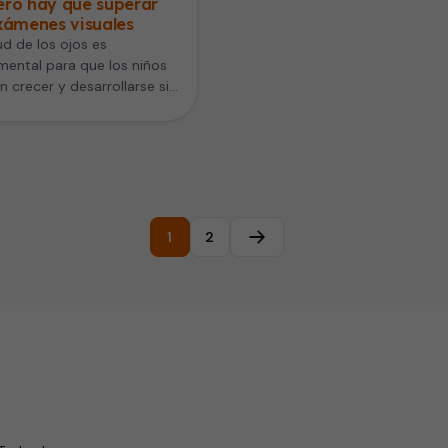
ero hay que superar
xámenes visuales
ud de los ojos es
ental para que los niños
 crecer y desarrollarse sin
ltades. Descubre por qué…
1
2
Página siguiente