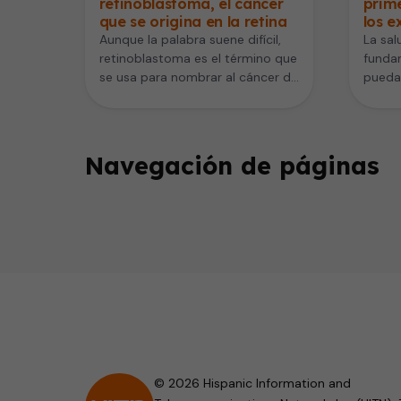
retinoblastoma, el cáncer
prim
que se origina en la retina
los e
Aunque la palabra suene difícil,
La sal
retinoblastoma es el término que
fundam
se usa para nombrar al cáncer de
puedan
la retina, un…
dificu
Navegación de páginas
© 2026 Hispanic Information and