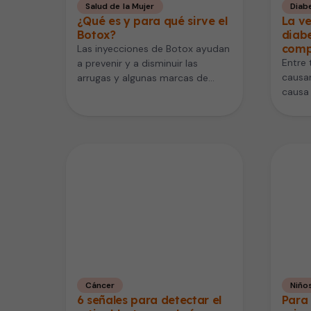
Salud de la Mujer
Diab
¿Qué es y para qué sirve el
La ve
Botox?
diabe
compl
Las inyecciones de Botox ayudan
Entre 
a prevenir y a disminuir las
causan
arrugas y algunas marcas de
causa 
expresión en la cara.…
de 24
Cáncer
Niño
6 señales para detectar el
Para 