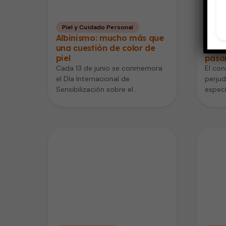
Piel y Cuidado Personal
Emba
Albinismo: mucho más que
Evita
una cuestión de color de
emba
piel
pasa
Cada 13 de junio se conmemora
El con
el Día Internacional de
perjud
Sensibilización sobre el
especi
Albinismo. Impulsado por las
mujere
Naciones Unidas que…
Por…