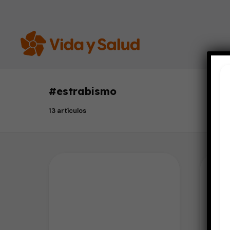
#
estrabismo
13 artículos