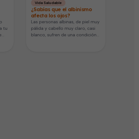
Vida Saludable
¿Sabías que el albinismo
afecta los ojos?
o
Las personas albinas, de piel muy
a tu
pálida y cabello muy claro, casi
e
blanco, sufren de una condición
hereditaria que afecta…