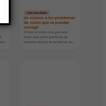
Vida Saludable
 los
Un vistazo a los problemas
de visión que se pueden
corregir
Si bien a todos nos gustaría
,
tener una visión perfecta de
atar
manera natural, la verdad es que
el ojo humano…