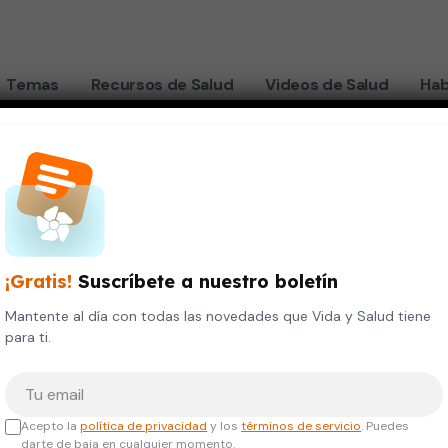
Temas
Recursos de Salud
Videos de Salud
Hab
¡Gratis!
Suscríbete a nuestro boletín
Mantente al día con todas las novedades que Vida y Salud tiene
para ti.
Tu correo electrónico
Acepto la
política de privacidad
y los
términos de servicio
. Puedes
darte de baja en cualquier momento.