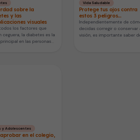
etes
Vida Saludable
rdad sobre la
Protege tus ojos contra
tes y las
estos 3 peligros…
icaciones visuales
Independientemente de cóm
todos los factores que
decidas corregir o conservar 
 ceguera, la diabetes es la
visión, es importante saber d
principal en las personas
entrada que el desafío de
 a 74…
proteger…
s y Adolescentes
aprobar en el colegio,