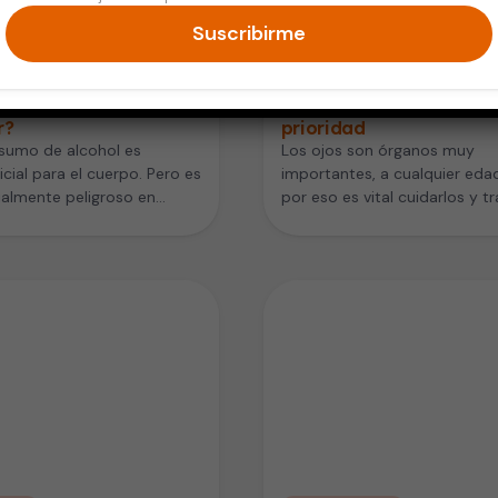
Suscribirme
razo y Bebés
Embarazo y Bebés
 beber alcohol en el
Cuidar la salud visual de
razo, ¿qué puede
niños debe ser una
r?
prioridad
sumo de alcohol es
Los ojos son órganos muy
icial para el cuerpo. Pero es
importantes, a cualquier edad
almente peligroso en
por eso es vital cuidarlos y tr
s que desean tener hijos.
de mantener una buena…