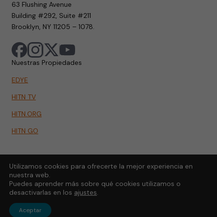
63 Flushing Avenue
Building #292, Suite #211
Brooklyn, NY 11205 – 1078.
Nuestras Propiedades
EDYE
HITN TV
HITN.ORG
HITN GO
Utilizamos cookies para ofrecerte la mejor experiencia en
nuestra web.
Puedes aprender más sobre qué cookies utilizamos o
desactivarlas en los
ajustes
.
Aceptar