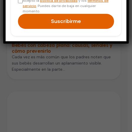
Acepto la
política de privacidad
y los
términos de
servicio
. Puedes darte de baja en cualquier
momento.
Suscribirme
Embarazo y Bebés
Bebés con cabeza plana: causas, señales y
cómo prevenirlo
Cada vez es más común que los padres noten que
sus bebés desarrollan un aplanamiento visible.
Especialmente en la parte…