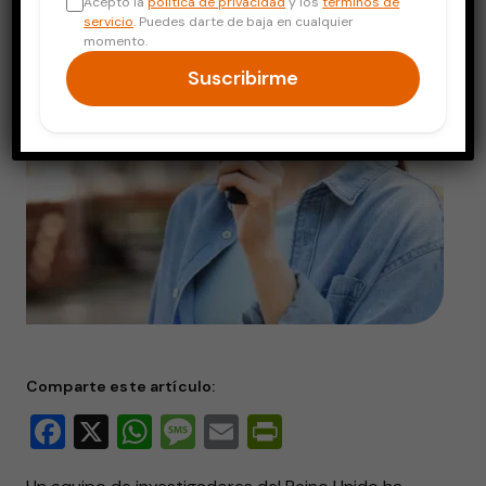
Acepto la
política de privacidad
y los
términos de
servicio
. Puedes darte de baja en cualquier
momento.
Suscribirme
Comparte este artículo:
Facebook
X
WhatsApp
Message
Email
PrintFriendly