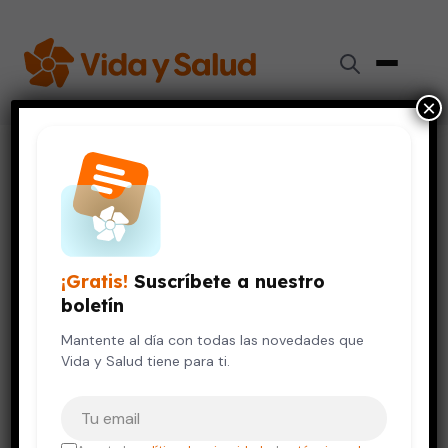
×
Inicio
›
Niños y Adolescentes
›
Vapeo y jóvenes: expertos alertan de riesgos para la salud
NIÑOS Y ADOLESCENTES
VIDA SALUDABLE
Vapeo y jóvenes: expertos
¡Gratis!
Suscríbete a nuestro
alertan de riesgos para la
boletín
salud
Mantente al día con todas las novedades que
Vida y Salud tiene para ti.
29 de agosto, 2025
4 min de lectura
Tu correo electrónico