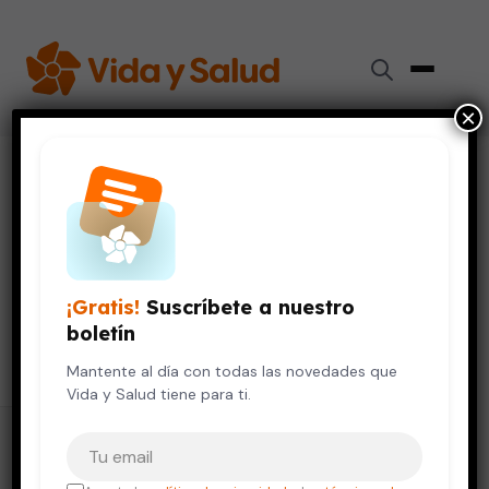
×
Inicio
/
Vida Saludable
/
Todos
Artículos y videos
sobre Vida Saludable
¡Gratis!
Suscríbete a nuestro
boletín
Página 131
Mantente al día con todas las novedades que
Vida y Salud tiene para ti.
Tu correo electrónico