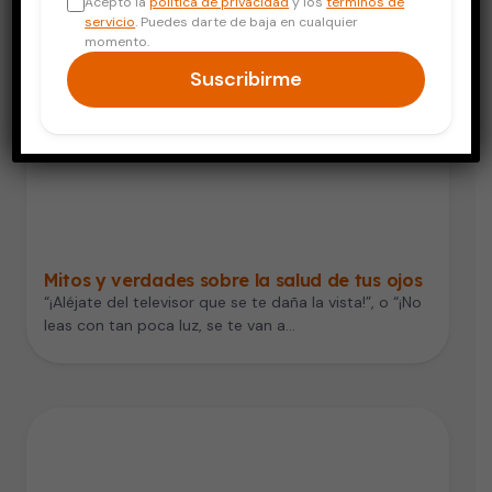
Acepto la
política de privacidad
y los
términos de
servicio
. Puedes darte de baja en cualquier
momento.
Suscribirme
Mitos y verdades sobre la salud de tus ojos
“¡Aléjate del televisor que se te daña la vista!”, o “¡No
leas con tan poca luz, se te van a…