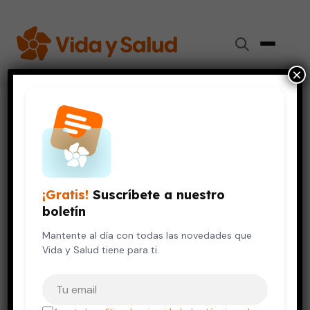
×
Inicio
›
Vida Saludable
›
El Cambio Climático y tu Salud (Parte 2)
VIDA SALUDABLE
El Cambio Climático y tu Salud
¡Gratis!
Suscríbete a nuestro
(Parte 2)
boletín
23 de octubre, 2020
Mantente al día con todas las novedades que
6 min de lectura
Vida y Salud tiene para ti.
Tu correo electrónico