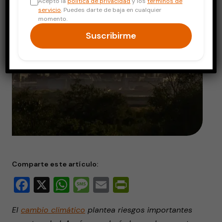
Acepto la
política de privacidad
y los
términos de
servicio
. Puedes darte de baja en cualquier
momento.
Suscribirme
Comparte este artículo:
Facebook
X
WhatsApp
Message
Email
PrintFriendly
El
cambio climático
plantea riesgos importantes