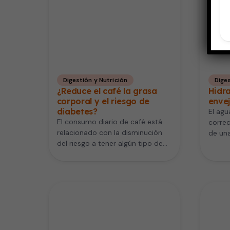
Digestión y Nutrición
Diges
¿Reduce el café la grasa
Hidr
corporal y el riesgo de
enve
diabetes?
El agu
El consumo diario de café está
correc
relacionado con la disminución
de una
del riesgo a tener algún tipo de
en…
insuficiencia cardiaca. Beber…