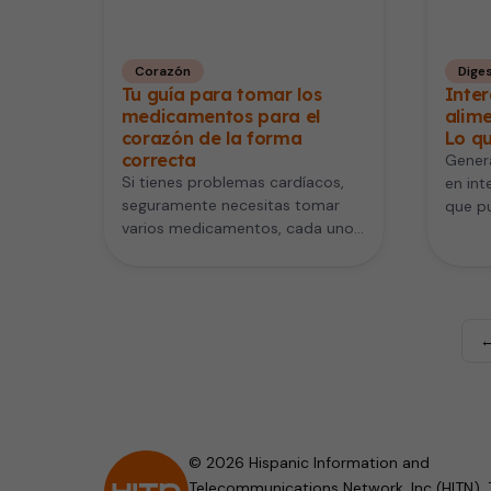
Corazón
Diges
Tu guía para tomar los
Inter
medicamentos para el
alim
corazón de la forma
Lo q
correcta
Gener
Si tienes problemas cardíacos,
en int
seguramente necesitas tomar
que p
varios medicamentos, cada uno
mezcl
para tratar un síntoma diferente.
inclu
Pero para que estas…
←
© 2026 Hispanic Information and
Telecommunications Network, Inc (HITN). 