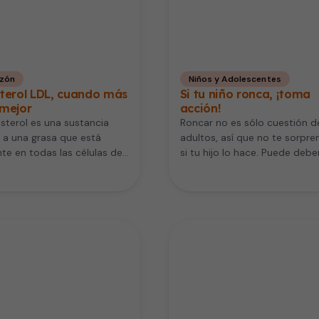
zón
Niños y Adolescentes
sterol LDL, cuando más
Si tu niño ronca, ¡toma
 mejor
acción!
esterol es una sustancia
Roncar no es sólo cuestión d
r a una grasa que está
adultos, así que no te sorpre
te en todas las células de
si tu hijo lo hace. Puede deb
o cuerpo. Es…