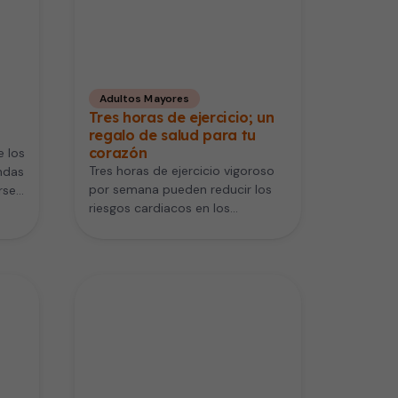
Adultos Mayores
Tres horas de ejercicio; un
regalo de salud para tu
corazón
e los
Tres horas de ejercicio vigoroso
ndas
por semana pueden reducir los
erse…
riesgos cardiacos en los
hombres. Así lo afirma un nuevo…