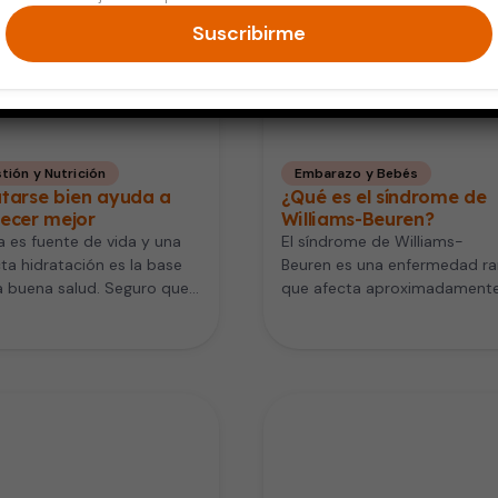
Suscribirme
tión y Nutrición
Embarazo y Bebés
atarse bien ayuda a
¿Qué es el síndrome de
jecer mejor
Williams-Beuren?
a es fuente de vida y una
El síndrome de Williams-
ta hidratación es la base
Beuren es una enfermedad ra
 buena salud. Seguro que
que afecta aproximadamente
una de cada 7500 personas a
nacer. Está causada por…