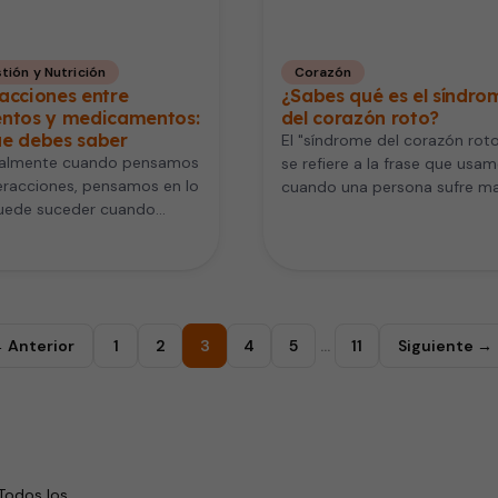
tión y Nutrición
Corazón
acciones entre
¿Sabes qué es el síndro
entos y medicamentos:
del corazón roto?
ue debes saber
El "síndrome del corazón roto
almente cuando pensamos
se refiere a la frase que usa
eracciones, pensamos en lo
cuando una persona sufre ma
uede suceder cuando
amores.…
amos dos medicinas, o
so cuando mezclamos una…
 Anterior
1
2
3
4
5
…
11
Siguiente →
Todos los