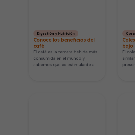
Digestión y Nutrición
Cora
Conoce los beneficios del
Cole
café
bajo
El café es la tercera bebida más
El col
consumida en el mundo y
simila
sabemos que es estimulante a
presen
causa de la…
nuestr