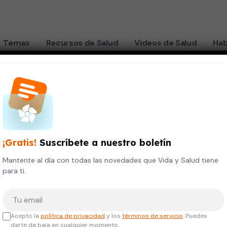
Temas
Recursos de Salud
Videos de Salud
Hab
suficiencia cardiaca
"
¡Gratis!
Suscríbete a nuestro boletín
Mantente al día con todas las novedades que Vida y Salud tiene
para ti.
Tu correo electrónico
Acepto la
política de privacidad
y los
términos de servicio
. Puedes
darte de baja en cualquier momento.