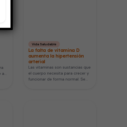
Vida Saludable
La falta de vitamina D
aumenta la hipertensión
arterial
Las vitaminas son sustancias que
ra
el cuerpo necesita para crecer y
 a
funcionar de forma normal. Se
l
habla de la importancia…