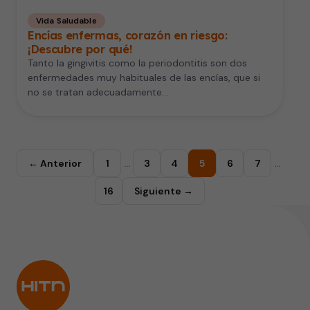
Vida Saludable
Encías enfermas, corazón en riesgo:
¡Descubre por qué!
Tanto la gingivitis como la periodontitis son dos
enfermedades muy habituales de las encías, que si
no se tratan adecuadamente…
← Anterior
1
…
3
4
5
6
7
…
16
Siguiente →