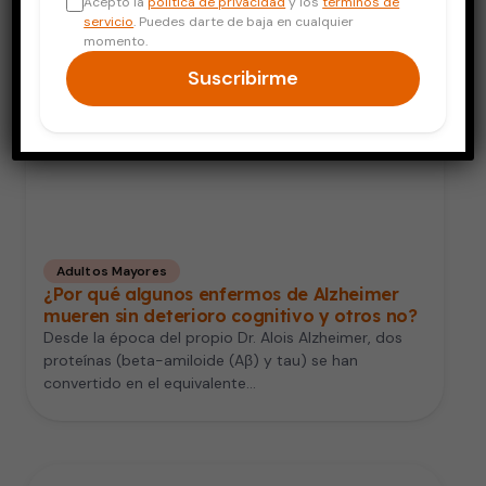
Acepto la
política de privacidad
y los
términos de
servicio
. Puedes darte de baja en cualquier
momento.
Suscribirme
Adultos Mayores
¿Por qué algunos enfermos de Alzheimer
mueren sin deterioro cognitivo y otros no?
Desde la época del propio Dr. Alois Alzheimer, dos
proteínas (beta-amiloide (Aβ) y tau) se han
convertido en el equivalente…