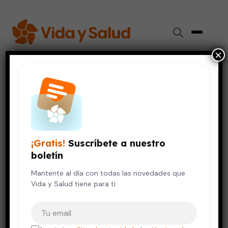
×
Resultados para "
enfermedad
de alzheimer
"
187 resultados encontrados
¡Gratis!
Suscríbete a nuestro
boletín
Buscar
Buscar:
Mantente al día con todas las novedades que
Vida y Salud tiene para ti.
Tu correo electrónico