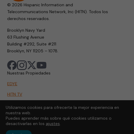
© 2026 Hispanic Information and
Telecommunications Network, Inc (HITN). Todos los
derechos reservados.
Brooklyn Navy Yard
63 Flushing Avenue
Building #292, Suite #211
Brooklyn, NY 11205 – 1078.
Nuestras Propiedades
EDYE
HITN TV
HITN.ORG
Utilizamos cookies para ofrecerte la mejor experiencia en
nuestra web.
HITN GO
Puedes aprender más sobre qué cookies utilizamos o
desactivarlas en los
ajustes
.