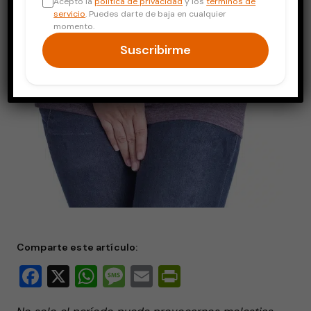
Acepto la
política de privacidad
y los
términos de
servicio
. Puedes darte de baja en cualquier
momento.
Suscribirme
Comparte este artículo:
Facebook
X
WhatsApp
Message
Email
PrintFriendly