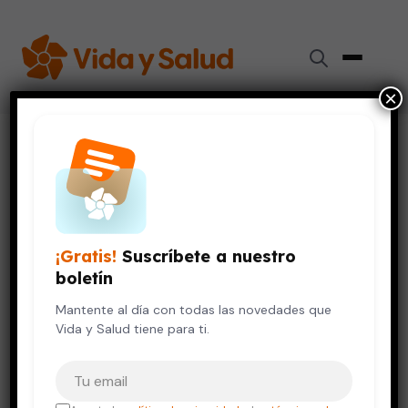
×
Inicio
›
Salud de la Mujer
›
¿Por qué duele la pelvis? Posibles causas del dolor pélvico
SALUD DE LA MUJER
VIDA SALUDABLE
¿Por qué duele la pelvis?
¡Gratis!
Suscríbete a nuestro
Posibles causas del dolor
boletín
pélvico
Mantente al día con todas las novedades que
Vida y Salud tiene para ti.
10 de octubre, 2017
5 min de lectura
Tu correo electrónico