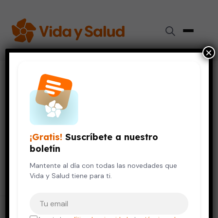
×
Resultados para "
Trastorno
por Déficit de Atención e
Hiperactividad
"
48 resultados encontrados
¡Gratis!
Suscríbete a nuestro
boletín
Mantente al día con todas las novedades que
Buscar
Buscar:
Vida y Salud tiene para ti.
Tu correo electrónico