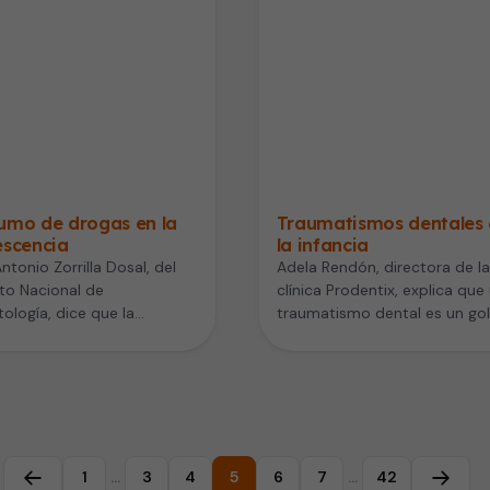
umo de drogas en la
Traumatismos dentales
escencia
la infancia
ntonio Zorrilla Dosal, del
Adela Rendón, directora de la
uto Nacional de
clínica Prodentix, explica que
tología, dice que la
traumatismo dental es un go
cencia es una etapa de
sobre las superficies dentale
s cambios hormonales…
1
…
3
4
5
6
7
…
42
Página anterior
Página