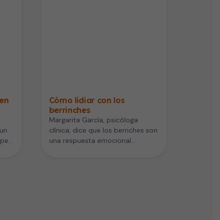
 en
Cómo lidiar con los
berrinches
Margarita García, psicóloga
 un
clínica, dice que los berriches son
lpe
una respuesta emocional
s o…
exacerbada de enojo que se
manifiesta con gritos…
 siguiente