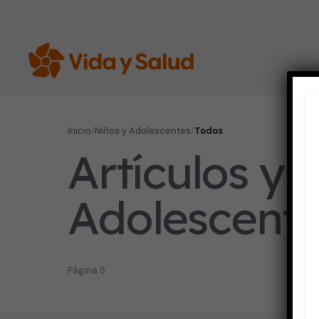
Inicio
/
Niños y Adolescentes
/
Todos
Artículos y 
Adolescent
Página 5