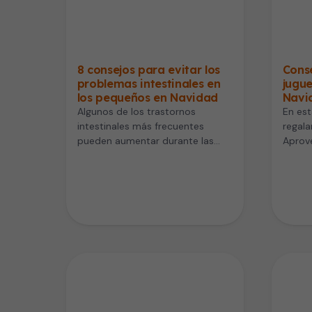
8 consejos para evitar los
Conse
problemas intestinales en
jugue
los pequeños en Navidad
Navi
Algunos de los trastornos
En est
intestinales más frecuentes
regala
pueden aumentar durante las
Aprov
celebraciones navideñas, por lo
para e
que es importante estar alerta,…
contr