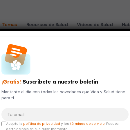
Temas
Recursos de Salud
Videos de Salud
Hab
videos sobre Ni
es
¡Gratis!
Suscríbete a nuestro boletín
Mantente al día con todas las novedades que Vida y Salud tiene
para ti.
Tu correo electrónico
Acepto la
política de privacidad
y los
términos de servicio
. Puedes
darte de baja en cualquier momento.