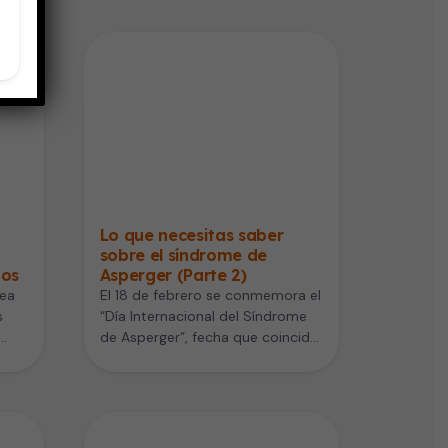
Lo que necesitas saber
sobre el síndrome de
ños
Asperger (Parte 2)
sea
El 18 de febrero se conmemora el
s
“Día Internacional del Síndrome
de Asperger”, fecha que coincide
e…
con el natalicio de…