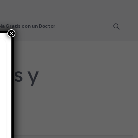
la Gratis con un Doctor
×
ños y