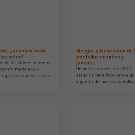
che, ¿buena o mala
Riesgos y beneficios de 
los niños?
pantallas en niños y
jóvenes
he en los últimos tiempos
Un análisis de más de 2500
 transformado en un
estudios científicos revela qu
to polarizador. Por un lado,
impacto del uso de pantallas
efensores por sus…
niños y jóvenes…