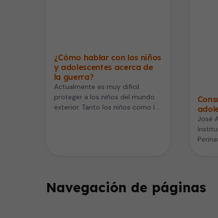
¿Cómo hablar con los niños
y adolescentes acerca de
la guerra?
Actualmente es muy difícil
proteger a los niños del mundo
Cons
exterior. Tanto los niños como los
adol
adolescentes están más
José A
expuestos…
Instit
Perina
adoles
mucho
Navegación de páginas