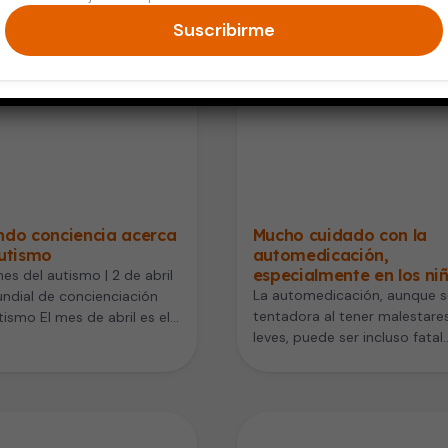
Suscribirme
ndo conciencia acerca
Mucho cuidado con la
autismo
automedicación,
especialmente en los ni
mes del autismo | 2 de abril
La automedicación, aunque 
ndial de concienciación
tentadora al tener malestare
tismo El mes de abril es el…
leves, puede ser incluso fatal.
Esto ocurre si no se siguen d