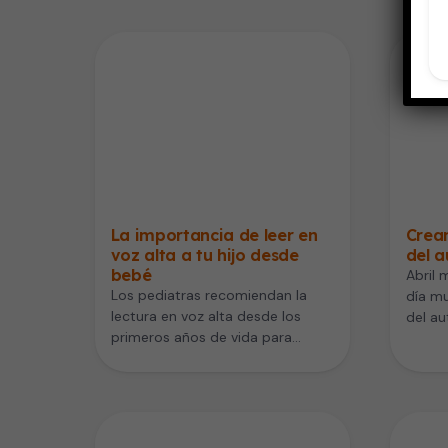
La importancia de leer en
Crea
voz alta a tu hijo desde
del 
bebé
Abril 
Los pediatras recomiendan la
día mu
lectura en voz alta desde los
del au
primeros años de vida para
estimular el desarrollo cognitivo,
afectivo…