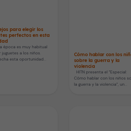
jos para elegir los
tes perfectos en esta
dad
a época es muy habitual
r juguetes a los niños.
Cómo hablar con los niñ
echa esta oportunidad
sobre la guerra y la
legir opciones que
violencia
ibuyan a…
HITN presenta el "Especial:
Cómo hablar con los niños s
la guerra y la violencia", un
programa destinado a…