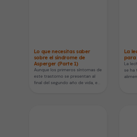
Lo que necesitas saber
La le
sobre el síndrome de
para 
Asperger (Parte 1)
La lec
Aunque los primeros síntomas de
se ha
este trastorno se presentan al
alimen
final del segundo año de vida, en
hay d
muchos casos no…