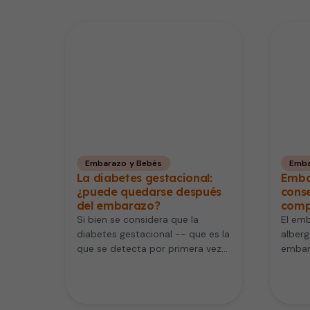
Embarazo y Bebés
Emba
La diabetes gestacional:
Emba
¿puede quedarse después
conse
del embarazo?
comp
Si bien se considera que la
El emb
diabetes gestacional -- que es la
alberg
que se detecta por primera vez
embar
durante el…
embar