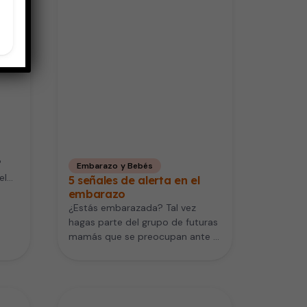
?
Embarazo y Bebés
el
5 señales de alerta en el
embarazo
¿Estás embarazada? Tal vez
hagas parte del grupo de futuras
mamás que se preocupan ante el
más mínimo cambio o…