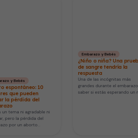
Embarazo y Bebés
¿Niño o niña? Una prue
de sangre tendría la
respuesta
Una de las incógnitas más
razo y Bebés
grandes durante el embarazo
to espontáneo: 10
saber si estás esperando un 
ores que pueden
o una niña .…
r la pérdida del
razo
un tema ni agradable ni
r, pero la pérdida del
azo por un aborto
táneo es algo…