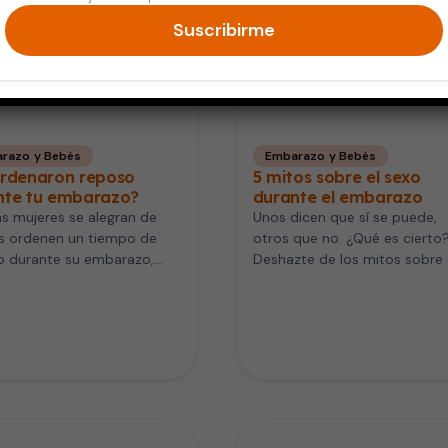
Suscribirme
razo y Bebés
Embarazo y Bebés
ordenaron reposo
5 mitos sobre el sexo
nte tu embarazo?
durante el embarazo
s mujeres se alegran de
Unos dicen que sí se puede,
es ordenen un tiempo de
otros que no. ¿Qué es cierto
o durante su embarazo,
Deshazte de los mitos sobre 
uieren descansar. En
sexo durante…
o,…