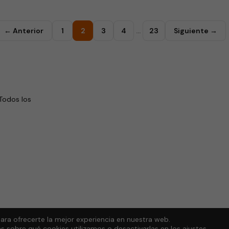
← Anterior
1
2
3
4
…
23
Siguiente →
Todos los
ara ofrecerte la mejor experiencia en nuestra web.
 sobre qué cookies utilizamos o desactivarlas en los
ajustes
.