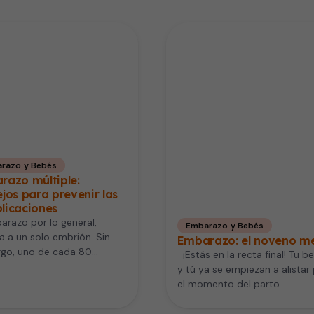
razo y Bebés
razo múltiple:
jos para prevenir las
licaciones
arazo por lo general,
Embarazo y Bebés
a a un solo embrión. Sin
Embarazo: el noveno m
go, uno de cada 80
¡Estás en la recta final! Tu b
azos es de dos…
y tú ya se empiezan a alistar
el momento del parto.…