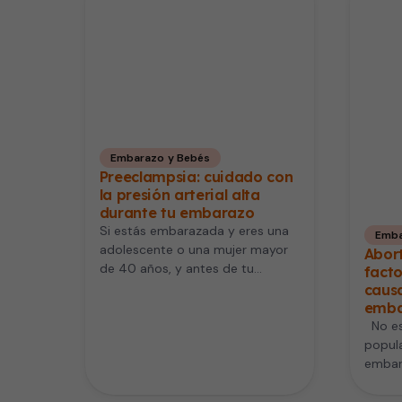
Embarazo y Bebés
Preeclampsia: cuidado con
la presión arterial alta
durante tu embarazo
Si estás embarazada y eres una
Emba
adolescente o una mujer mayor
Abor
de 40 años, y antes de tu
fact
embarazo has…
causa
emba
No es 
popula
embar
espon