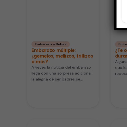
Embarazo y Bebés
Emba
Embarazo múltiple:
¿Te 
¿gemelos, mellizos, trillizos
dura
o más?
Alguna
A veces la noticia del embarazo
que l
llega con una sorpresa adicional:
repos
la alegría de ser padres se
pues q
multiplica por dos,…
cambi