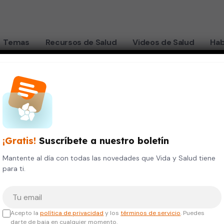
Temas
Recursos de Salud
Videos de Salud
Hab
ngre embarazo
"
¡Gratis!
Suscríbete a nuestro boletín
Mantente al día con todas las novedades que Vida y Salud tiene
para ti.
Tu correo electrónico
Acepto la
política de privacidad
y los
términos de servicio
. Puedes
darte de baja en cualquier momento.