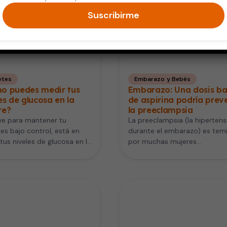
Suscribirme
etes
Embarazo y Bebés
o puedes medir tus
Embarazo: Una dosis ba
es de glucosa en la
de aspirina podría prev
re?
la preeclampsia
ve para mantener tu
La preeclampsia (la hipertens
es bajo control, está en
durante el embarazo) es tem
tus niveles de glucosa en la
por muchas mujeres
e frecuentemente. Eso…
embarazadas pues puede po
en riesgo su salud…