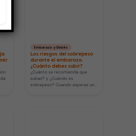
Embarazo y Bebés
ja
Los riesgos del sobrepeso
enir
durante el embarazo.
¿Cuánto debes subir?
ión
¿Cuánto se recomienda que
ida
subas? y ¿Cuándo es
sobrepeso? Cuando esperas un
ner
bebé, es completamente normal
que aumentes de peso.…