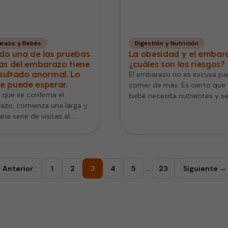
razo y Bebés
Digestión y Nutrición
do una de las pruebas
La obesidad y el embar
cas del embarazo tiene
¿cuáles son los riesgos?
sultado anormal. Lo
El embarazo no es excusa pa
e puede esperar.
comer de más. Es cierto que 
que se confirma el
bebé necesita nutrientes y s
azo, comienza una larga y
alimenta de…
ria serie de visitas al
ra y pruebas periódicas
 Anterior
1
2
3
4
5
…
23
Siguiente →