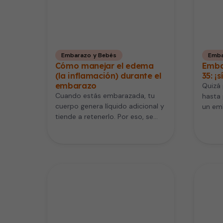
Embarazo y Bebés
Emba
Cómo manejar el edema
Emba
(la inflamación) durante el
35: ¡
embarazo
Quizá 
Cuando estás embarazada, tu
hasta 
cuerpo genera líquido adicional y
un em
tiende a retenerlo. Por eso, se
puede presentar inflamación
(hinchazón) o…