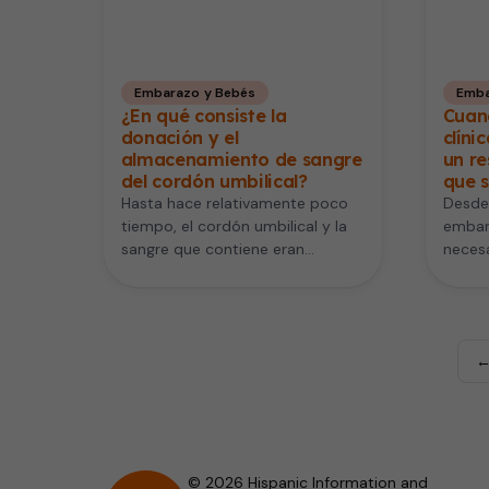
Embarazo y Bebés
Emba
¿En qué consiste la
Cuan
donación y el
clíni
almacenamiento de sangre
un re
del cordón umbilical?
que s
Hasta hace relativamente poco
Desde 
tiempo, el cordón umbilical y la
embar
sangre que contiene eran
necesa
desechados tras el nacimiento
obstet
del bebé.…
de…
←
© 2026 Hispanic Information and