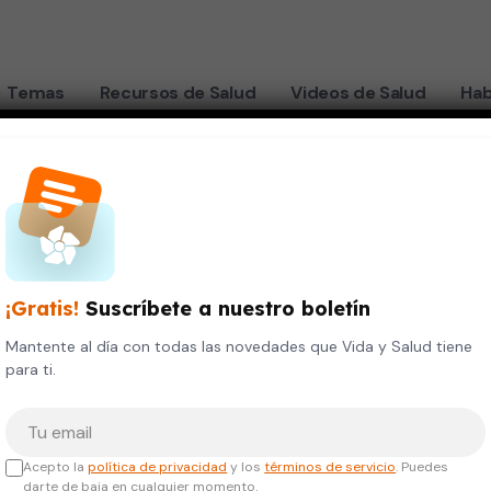
Temas
Recursos de Salud
Videos de Salud
Hab
ngre embarazo
"
¡Gratis!
Suscríbete a nuestro boletín
Mantente al día con todas las novedades que Vida y Salud tiene
para ti.
Tu correo electrónico
Acepto la
política de privacidad
y los
términos de servicio
. Puedes
darte de baja en cualquier momento.