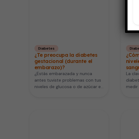
Diabetes
Diab
¿Te preocupa la diabetes
¿Cóm
gestacional (durante el
nivel
embarazo)?
sang
¿Estás embarazada y nunca
La cla
antes tuviste problemas con tus
diabet
niveles de glucosa o de azúcar en
medir 
la sangre? Tal vez…
sangr