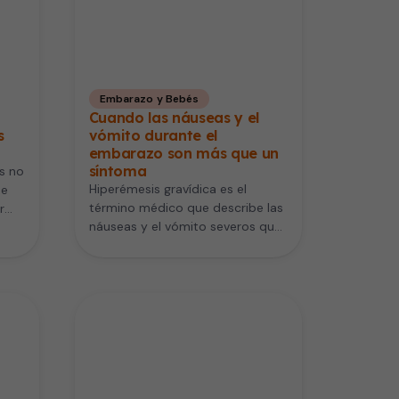
Embarazo y Bebés
Cuando las náuseas y el
s
vómito durante el
embarazo son más que un
síntoma
s no
Hiperémesis gravídica es el
se
término médico que describe las
r
náuseas y el vómito severos que
conducen a la deshidratación
de…