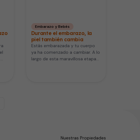
Embarazo y Bebés
azo
Durante el embarazo, la
piel también cambia
ra
Estás embarazada y tu cuerpo
el
ya ha comenzado a cambiar. A lo
e
largo de esta maravillosa etapa
también notarás diferencias…
Nuestras Propiedades