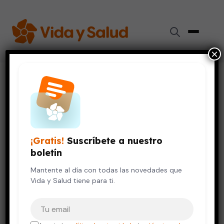
×
Inicio
›
Digestión y Nutrición
›
Sobrepeso en las rodillas: cómo prevenir daño y dolor
DIGESTIÓN Y NUTRICIÓN
VIDA SALUDABLE
Sobrepeso en las rodillas: cómo
¡Gratis!
Suscríbete a nuestro
prevenir daño y dolor
boletín
22 de julio, 2025
Mantente al día con todas las novedades que
5 min de lectura
Vida y Salud tiene para ti.
Tu correo electrónico