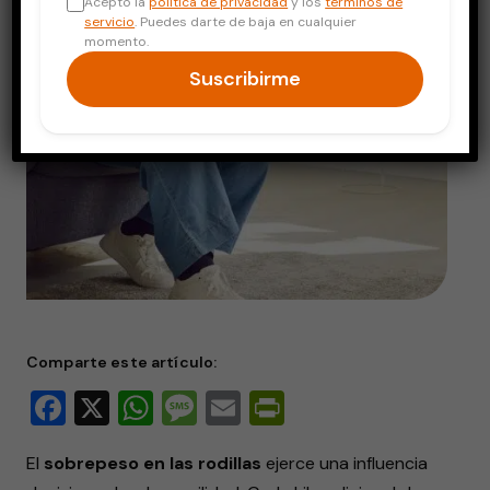
Acepto la
política de privacidad
y los
términos de
servicio
. Puedes darte de baja en cualquier
momento.
Suscribirme
Comparte este artículo:
Facebook
X
WhatsApp
Message
Email
PrintFriendly
El
sobrepeso en las rodillas
ejerce una influencia