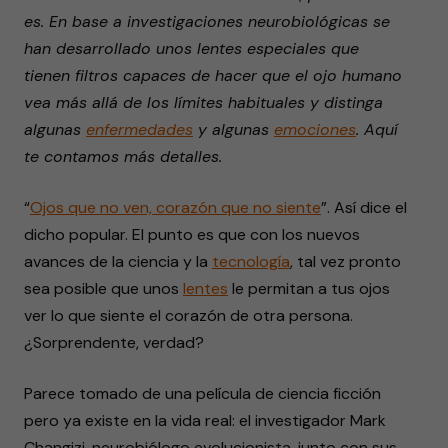
es. En base a investigaciones neurobiológicas se
han desarrollado unos lentes especiales que
tienen filtros capaces de hacer que el ojo humano
vea más allá de los límites habituales y distinga
algunas
enfermedades
y algunas
emociones
. Aquí
te contamos más detalles.
“
Ojos que no ven, corazón que no siente
”. Así dice el
dicho popular. El punto es que con los nuevos
avances de la ciencia y la
tecnología
, tal vez pronto
sea posible que unos
lentes
le permitan a tus ojos
ver lo que siente el corazón de otra persona.
¿Sorprendente, verdad?
Parece tomado de una película de ciencia ficción
pero ya existe en la vida real: el investigador Mark
Changizi, neurobiólogo evolucionista, junto con sus