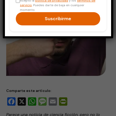
Acepto la
política de privacidad
y los
términos de
servicio
. Puedes darte de baja en cualquier
momento.
Suscribirme
Comparte este artículo:
Facebook
X
WhatsApp
Message
Email
PrintFriendly
Parece una noticia de ciencia ficción, pero no lo