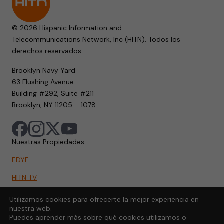
© 2026 Hispanic Information and
Telecommunications Network, Inc (HITN). Todos los
derechos reservados.
Brooklyn Navy Yard
63 Flushing Avenue
Building #292, Suite #211
Brooklyn, NY 11205 – 1078.
Nuestras Propiedades
EDYE
HITN TV
HITN.ORG
Utilizamos cookies para ofrecerte la mejor experiencia en
nuestra web.
HITN GO
Puedes aprender más sobre qué cookies utilizamos o