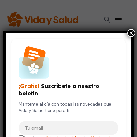
×
Inicio
›
Salud Mental
›
Ya existen lentes que permiten ver emociones y
enfermedades
SALUD MENTAL
VIDA SALUDABLE
¡Gratis!
Suscríbete a nuestro
Ya existen lentes que permiten
boletín
ver emociones y enfermedades
Mantente al día con todas las novedades que
19 de abril, 2022
4 min de lectura
Vida y Salud tiene para ti.
Tu correo electrónico