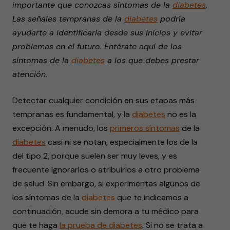
importante que conozcas síntomas de la
diabetes
.
1
minute,
Las señales tempranas de la
diabetes
podría
29
seconds
ayudarte a identificarla desde sus inicios y evitar
problemas en el futuro. Entérate aquí de los
síntomas de la
diabetes
a los que debes prestar
atención.
Detectar cualquier condición en sus etapas más
tempranas es fundamental, y la
diabetes
no es la
excepción. A menudo, los
primeros síntomas
de la
diabetes
casi ni se notan, especialmente los de la
del tipo 2, porque suelen ser muy leves, y es
frecuente ignorarlos o atribuirlos a otro problema
de salud. Sin embargo, si experimentas algunos de
los síntomas de la
diabetes
que te indicamos a
continuación, acude sin demora a tu médico para
que te haga
la prueba de diabetes
. Si no se trata a