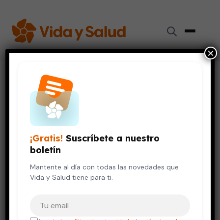
×
Inicio
›
Videos de Salud
›
7 síntomas de la diabetes que debes reconocer para
detectarla a tiempo
DIABETES
¡Gratis!
Suscríbete a nuestro
7 síntomas de la diabetes que
boletín
debes reconocer para
detectarla a tiempo
Mantente al día con todas las novedades que
Vida y Salud tiene para ti.
8 de agosto, 2019
Tu correo electrónico